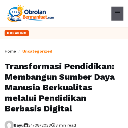
menu
BREAKING
Home
/
Uncategorized
Transformasi Pendidikan:
Membangun Sumber Daya
Manusia Berkualitas
melalui Pendidikan
Berbasis Digital
calendar_today
schedule
Bayu
24/08/2023
3 min read