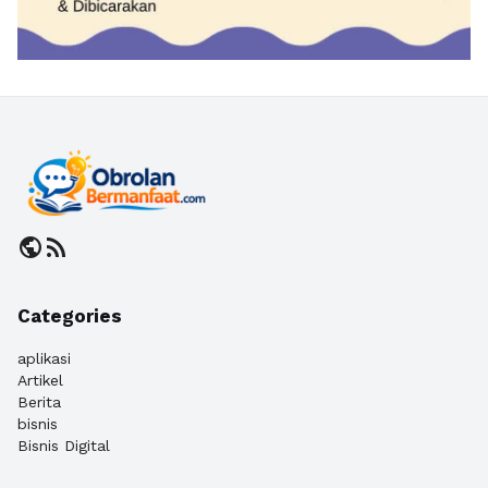
public
rss_feed
Categories
aplikasi
Artikel
Berita
bisnis
Bisnis Digital