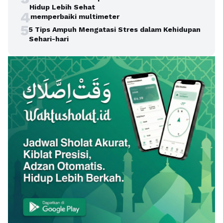
Hidup Lebih Sehat
4
memperbaiki multimeter
5
5 Tips Ampuh Mengatasi Stres dalam Kehidupan
Sehari-hari