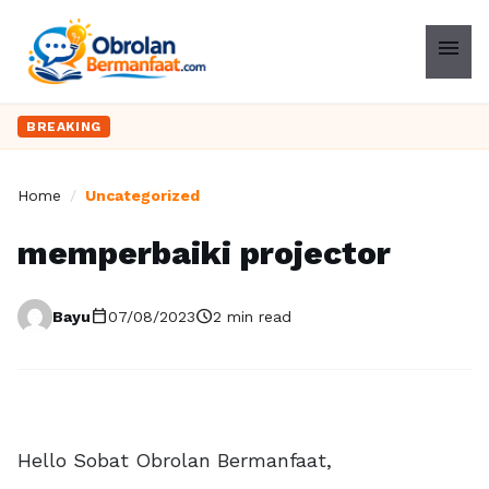
menu
BREAKING
Home
/
Uncategorized
memperbaiki projector
calendar_today
schedule
Bayu
07/08/2023
2 min read
Hello Sobat Obrolan Bermanfaat,