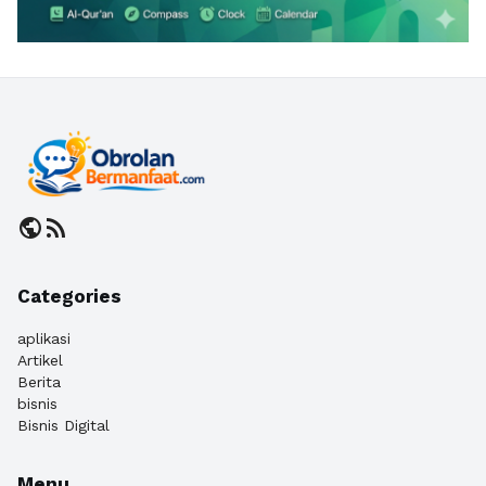
public
rss_feed
Categories
aplikasi
Artikel
Berita
bisnis
Bisnis Digital
Menu