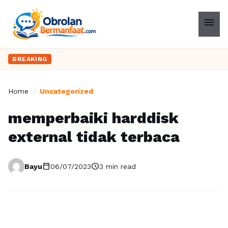
menu
BREAKING
Home
/
Uncategorized
memperbaiki harddisk
external tidak terbaca
calendar_today
schedule
Bayu
06/07/2023
3 min read