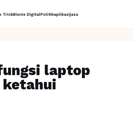
s Trick
Bisnis Digital
Politik
aplikasi
jasa
Ing
ungsi laptop
 ketahui