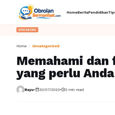
Home
Berita
Pendidikan
Tip
BREAKING
Home
/
Uncategorized
Memahami dan f
yang perlu Anda
calendar_today
schedule
Bayu
•
20/07/2023
•
3 min read