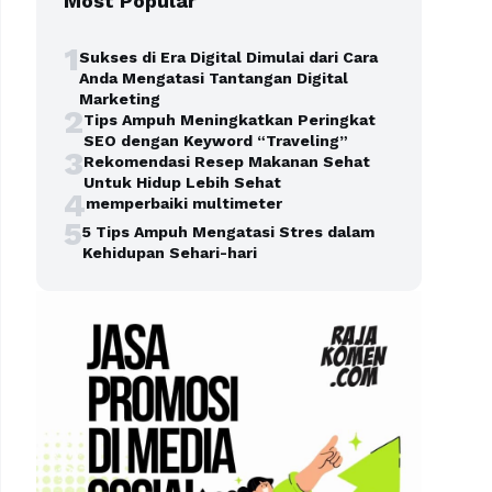
Most Popular
1
Sukses di Era Digital Dimulai dari Cara
Anda Mengatasi Tantangan Digital
Marketing
2
Tips Ampuh Meningkatkan Peringkat
SEO dengan Keyword “Traveling”
3
Rekomendasi Resep Makanan Sehat
Untuk Hidup Lebih Sehat
4
memperbaiki multimeter
5
5 Tips Ampuh Mengatasi Stres dalam
Kehidupan Sehari-hari