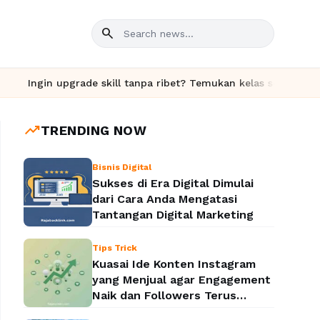
search
in upgrade skill tanpa ribet? Temukan kelas seru dan materi len
trending_up
TRENDING NOW
Bisnis Digital
Sukses di Era Digital Dimulai
dari Cara Anda Mengatasi
Tantangan Digital Marketing
Tips Trick
Kuasai Ide Konten Instagram
yang Menjual agar Engagement
Naik dan Followers Terus
Bertambah