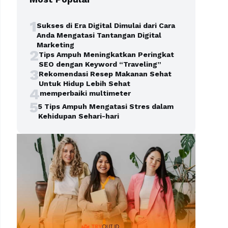
1
Sukses di Era Digital Dimulai dari Cara
Anda Mengatasi Tantangan Digital
Marketing
2
Tips Ampuh Meningkatkan Peringkat
SEO dengan Keyword “Traveling”
3
Rekomendasi Resep Makanan Sehat
Untuk Hidup Lebih Sehat
4
memperbaiki multimeter
5
5 Tips Ampuh Mengatasi Stres dalam
Kehidupan Sehari-hari