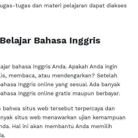
, tugas-tugas dan materi pelajaran dapat diakses
elajar Bahasa Inggris
jar bahasa Inggris Anda. Apakah Anda ingin
is, membaca, atau mendengarkan? Setelah
ahasa Inggris online yang sesuai. Ada banyak
hasa Inggris online gratis maupun berbayar.
n bahwa situs web tersebut terpercaya dan
Banyak situs web menawarkan ujian kemampuan
nda. Hal ini akan membantu Anda memilih
a.