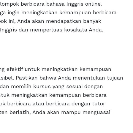
lompok berbicara bahasa Inggris online.
 juga ingin meningkatkan kemampuan berbicara
pok ini, Anda akan mendapatkan banyak
Inggris dan memperluas kosakata Anda.
 yang efektif untuk meningkatkan kemampuan
ksibel. Pastikan bahwa Anda menentukan tujuan
u dan memilih kursus yang sesuai dengan
untuk meningkatkan kemampuan berbicara
k berbicara atau berbicara dengan tutor
isten berlatih, Anda akan mampu menguasai