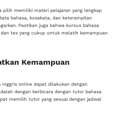
 pilih memiliki materi pelajaran yang lengkap
i tata bahasa, kosakata, dan keterampilan
garkan. Pastikan juga bahwa kursus bahasa
an dan tes yang cukup untuk melatih kemampuan
katkan Kemampuan
Inggris online dapat dilakukan dengan
 adalah dengan berbicara dengan tutor bahasa
dapat memilih tutor yang sesuai dengan jadwal