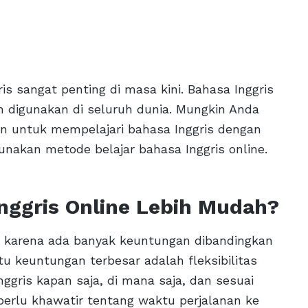
s sangat penting di masa kini. Bahasa Inggris
 digunakan di seluruh dunia. Mungkin Anda
an untuk mempelajari bahasa Inggris dengan
kan metode belajar bahasa Inggris online.
nggris Online Lebih Mudah?
er karena ada banyak keuntungan dibandingkan
tu keuntungan terbesar adalah fleksibilitas
nggris kapan saja, di mana saja, dan sesuai
perlu khawatir tentang waktu perjalanan ke