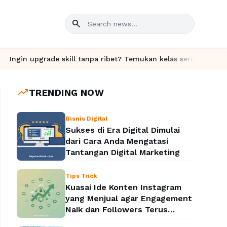
search
 upgrade skill tanpa ribet? Temukan kelas seru dan materi lengka
trending_up
TRENDING NOW
Bisnis Digital
Sukses di Era Digital Dimulai
dari Cara Anda Mengatasi
Tantangan Digital Marketing
Tips Trick
Kuasai Ide Konten Instagram
yang Menjual agar Engagement
Naik dan Followers Terus
Bertambah