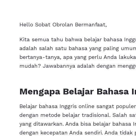
Hello Sobat Obrolan Bermanfaat,
Kita semua tahu bahwa belajar bahasa Inggri
adalah salah satu bahasa yang paling umum
bertanya-tanya, apa yang perlu Anda lakuk
mudah? Jawabannya adalah dengan mengguna
Mengapa Belajar Bahasa I
Belajar bahasa Inggris online sangat popul
dengan metode belajar tradisional. Salah sa
yang ditawarkan. Anda bisa belajar bahasa I
dengan kecepatan Anda sendiri. Anda tidak 