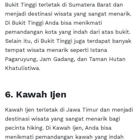
Bukit Tinggi terletak di Sumatera Barat dan
menjadi destinasi wisata yang sangat menarik.
Di Bukit Tinggi Anda bisa menikmati
pemandangan kota yang indah dari atas bukit.
Selain itu, di Bukit Tinggi juga terdapat banyak
tempat wisata menarik seperti Istana
Pagaruyung, Jam Gadang, dan Taman Hutan
Khatulistiwa.
6. Kawah Ijen
Kawah Ijen terletak di Jawa Timur dan menjadi
destinasi wisata yang sangat menarik bagi
pecinta hiking. Di Kawah Ijen, Anda bisa
menikmati pemandangan kawah yang indah