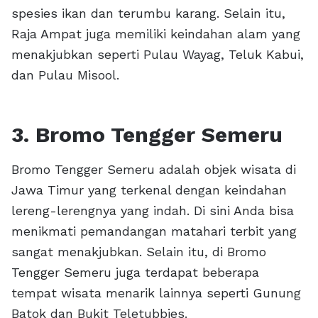
spesies ikan dan terumbu karang. Selain itu,
Raja Ampat juga memiliki keindahan alam yang
menakjubkan seperti Pulau Wayag, Teluk Kabui,
dan Pulau Misool.
3. Bromo Tengger Semeru
Bromo Tengger Semeru adalah objek wisata di
Jawa Timur yang terkenal dengan keindahan
lereng-lerengnya yang indah. Di sini Anda bisa
menikmati pemandangan matahari terbit yang
sangat menakjubkan. Selain itu, di Bromo
Tengger Semeru juga terdapat beberapa
tempat wisata menarik lainnya seperti Gunung
Batok dan Bukit Teletubbies.