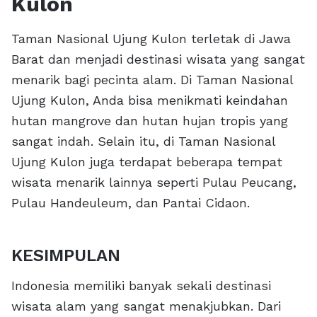
Kulon
Taman Nasional Ujung Kulon terletak di Jawa
Barat dan menjadi destinasi wisata yang sangat
menarik bagi pecinta alam. Di Taman Nasional
Ujung Kulon, Anda bisa menikmati keindahan
hutan mangrove dan hutan hujan tropis yang
sangat indah. Selain itu, di Taman Nasional
Ujung Kulon juga terdapat beberapa tempat
wisata menarik lainnya seperti Pulau Peucang,
Pulau Handeuleum, dan Pantai Cidaon.
KESIMPULAN
Indonesia memiliki banyak sekali destinasi
wisata alam yang sangat menakjubkan. Dari