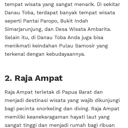
tempat wisata yang sangat menarik. Di sekitar
Danau Toba, terdapat banyak tempat wisata
seperti Pantai Paropo, Bukit Indah
Simarjarunjung, dan Desa Wisata Ambarita.
Selain itu, di Danau Toba Anda juga bisa
menikmati keindahan Pulau Samosir yang
terkenal dengan kebudayaannya.
2. Raja Ampat
Raja Ampat terletak di Papua Barat dan
menjadi destinasi wisata yang wajib dikunjungi
bagi pecinta snorkeling dan diving. Raja Ampat
memiliki keanekaragaman hayati laut yang
sangat tinggi dan menjadi rumah bagi ribuan