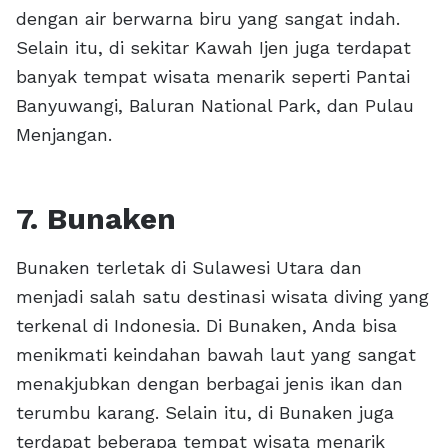
dengan air berwarna biru yang sangat indah.
Selain itu, di sekitar Kawah Ijen juga terdapat
banyak tempat wisata menarik seperti Pantai
Banyuwangi, Baluran National Park, dan Pulau
Menjangan.
7. Bunaken
Bunaken terletak di Sulawesi Utara dan
menjadi salah satu destinasi wisata diving yang
terkenal di Indonesia. Di Bunaken, Anda bisa
menikmati keindahan bawah laut yang sangat
menakjubkan dengan berbagai jenis ikan dan
terumbu karang. Selain itu, di Bunaken juga
terdapat beberapa tempat wisata menarik