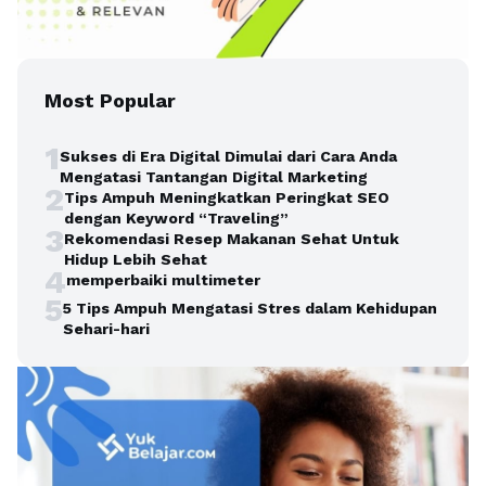
Most Popular
1
Sukses di Era Digital Dimulai dari Cara Anda
Mengatasi Tantangan Digital Marketing
2
Tips Ampuh Meningkatkan Peringkat SEO
dengan Keyword “Traveling”
3
Rekomendasi Resep Makanan Sehat Untuk
Hidup Lebih Sehat
4
memperbaiki multimeter
5
5 Tips Ampuh Mengatasi Stres dalam Kehidupan
Sehari-hari