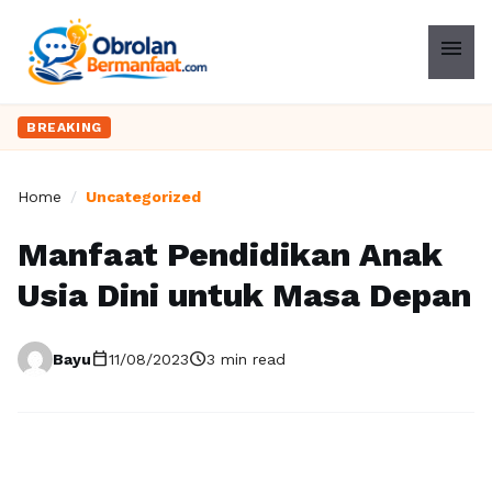
menu
BREAKING
Home
/
Uncategorized
Manfaat Pendidikan Anak
Usia Dini untuk Masa Depan
calendar_today
schedule
Bayu
11/08/2023
3 min read