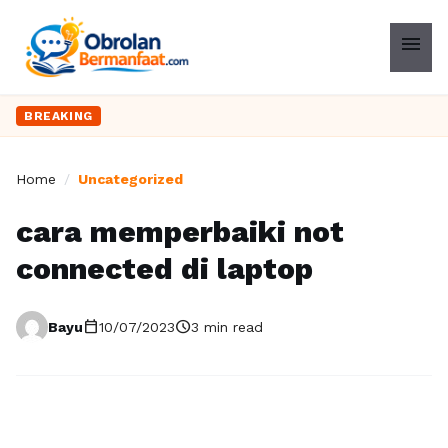
menu
BREAKING
Home
/
Uncategorized
cara memperbaiki not
connected di laptop
calendar_today
schedule
Bayu
10/07/2023
3 min read