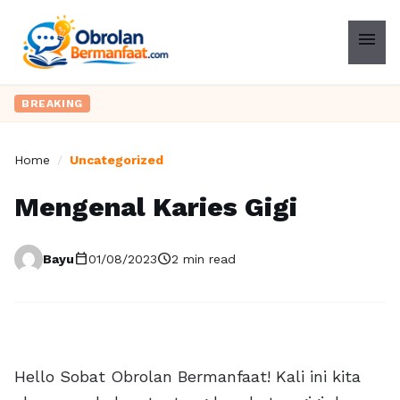
menu
BREAKING
Home
/
Uncategorized
Mengenal Karies Gigi
calendar_today
schedule
Bayu
01/08/2023
2 min read
Hello Sobat Obrolan Bermanfaat! Kali ini kita