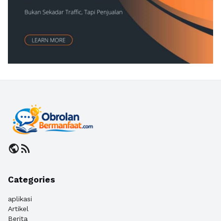
public
rss_feed
Categories
aplikasi
Artikel
Berita