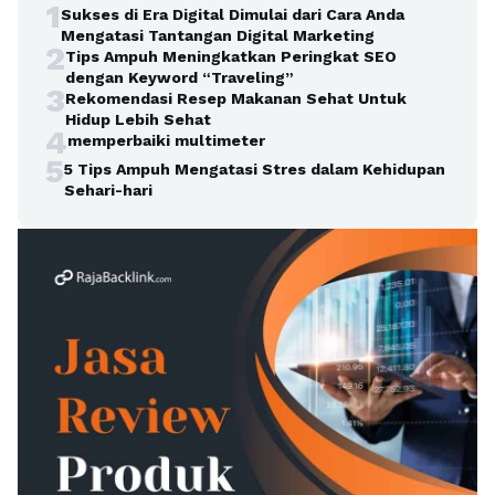
1
Sukses di Era Digital Dimulai dari Cara Anda
Mengatasi Tantangan Digital Marketing
2
Tips Ampuh Meningkatkan Peringkat SEO
dengan Keyword “Traveling”
3
Rekomendasi Resep Makanan Sehat Untuk
Hidup Lebih Sehat
4
memperbaiki multimeter
5
5 Tips Ampuh Mengatasi Stres dalam Kehidupan
Sehari-hari