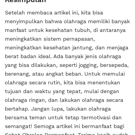
Setelah membaca artikel ini, kita bisa
menyimpulkan bahwa olahraga memiliki banyak
manfaat untuk kesehatan tubuh, di antaranya
meningkatkan sistem pernapasan,
meningkatkan kesehatan jantung, dan menjaga
berat badan ideal. Ada banyak jenis olahraga
yang bisa dilakukan, seperti jogging, bersepeda,
berenang, atau angkat beban. Untuk memulai
olahraga secara rutin, kita bisa menentukan
tujuan dan waktu yang tepat, mulai dengan
olahraga ringan, dan lakukan olahraga secara
bertahap. Jangan lupa, lakukan olahraga
bersama teman untuk tetap termotivasi dan
semangat! Semoga artikel ini bermanfaat bagi
Sobat Obrolan Bermanfaat. Terima kasih sudah