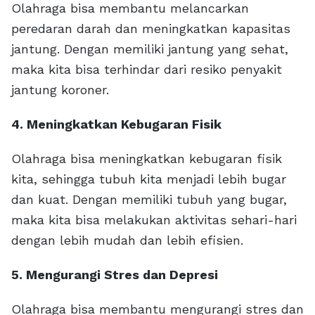
Olahraga bisa membantu melancarkan
peredaran darah dan meningkatkan kapasitas
jantung. Dengan memiliki jantung yang sehat,
maka kita bisa terhindar dari resiko penyakit
jantung koroner.
4. Meningkatkan Kebugaran Fisik
Olahraga bisa meningkatkan kebugaran fisik
kita, sehingga tubuh kita menjadi lebih bugar
dan kuat. Dengan memiliki tubuh yang bugar,
maka kita bisa melakukan aktivitas sehari-hari
dengan lebih mudah dan lebih efisien.
5. Mengurangi Stres dan Depresi
Olahraga bisa membantu mengurangi stres dan