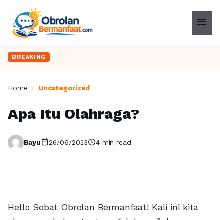
menu
BREAKING
Home
/
Uncategorized
Apa Itu Olahraga?
calendar_today
schedule
Bayu
26/06/2023
4 min read
Hello Sobat Obrolan Bermanfaat! Kali ini kita