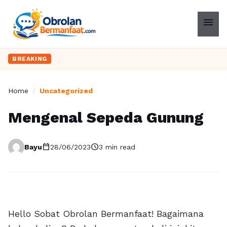
menu
BREAKING
Home
/
Uncategorized
Mengenal Sepeda Gunung
calendar_today
schedule
Bayu
28/06/2023
3 min read
Hello Sobat Obrolan Bermanfaat! Bagaimana