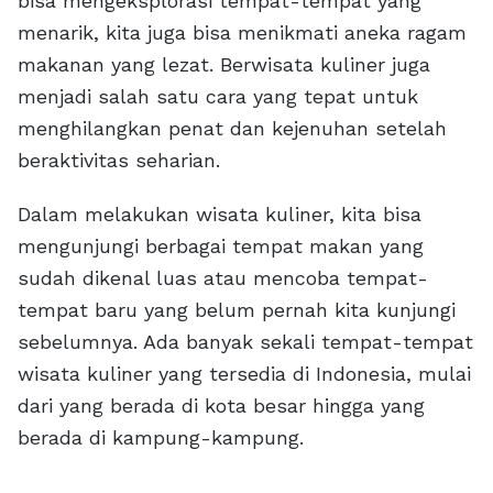
bisa mengeksplorasi tempat-tempat yang
menarik, kita juga bisa menikmati aneka ragam
makanan yang lezat. Berwisata kuliner juga
menjadi salah satu cara yang tepat untuk
menghilangkan penat dan kejenuhan setelah
beraktivitas seharian.
Dalam melakukan wisata kuliner, kita bisa
mengunjungi berbagai tempat makan yang
sudah dikenal luas atau mencoba tempat-
tempat baru yang belum pernah kita kunjungi
sebelumnya. Ada banyak sekali tempat-tempat
wisata kuliner yang tersedia di Indonesia, mulai
dari yang berada di kota besar hingga yang
berada di kampung-kampung.