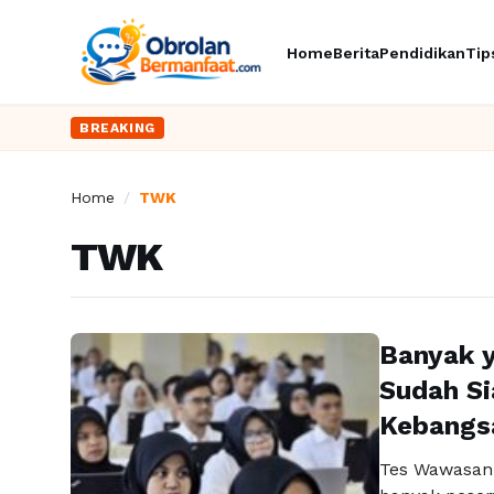
Home
Berita
Pendidikan
Tip
BREAKING
Home
/
TWK
TWK
Banyak y
Sudah S
Kebangs
Tes Wawasan