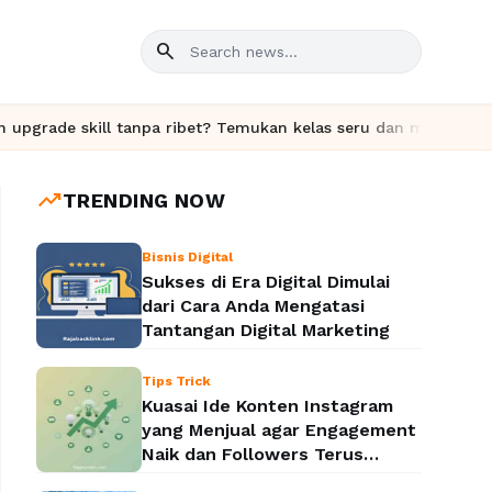
search
e skill tanpa ribet? Temukan kelas seru dan materi lengkap hanya
trending_up
TRENDING NOW
Bisnis Digital
Sukses di Era Digital Dimulai
dari Cara Anda Mengatasi
Tantangan Digital Marketing
Tips Trick
Kuasai Ide Konten Instagram
yang Menjual agar Engagement
Naik dan Followers Terus
Bertambah