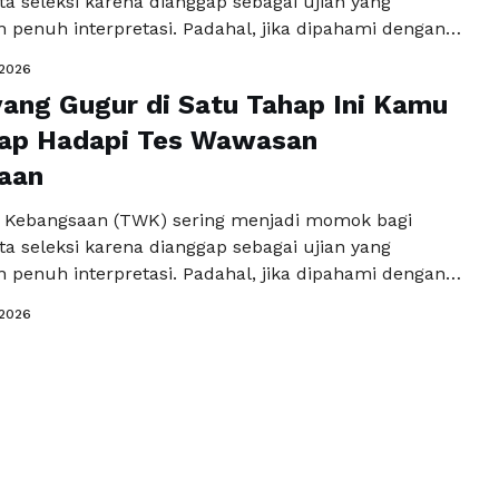
a seleksi karena dianggap sebagai ujian yang
 penuh interpretasi. Padahal, jika dipahami dengan
g yang tepat, TWK bukan sekadar tes hafalan,
/2026
an cara berpikir sebagai warga negara. Tes ini
ang Gugur di Satu Tahap Ini Kamu
tuk melihat sejauh mana seseorang memahami nilai-
aan, ideologi negara, serta sikap …
iap Hadapi Tes Wawasan
Baca
a
aan
 Kebangsaan (TWK) sering menjadi momok bagi
a seleksi karena dianggap sebagai ujian yang
 penuh interpretasi. Padahal, jika dipahami dengan
g yang tepat, TWK bukan sekadar tes hafalan,
/2026
an cara berpikir sebagai warga negara. Tes ini
tuk melihat sejauh mana seseorang memahami nilai-
aan, ideologi negara, serta sikap …
Baca
a