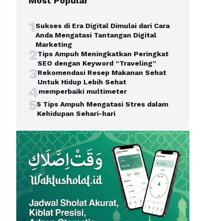
Most Popular
1
Sukses di Era Digital Dimulai dari Cara
Anda Mengatasi Tantangan Digital
Marketing
2
Tips Ampuh Meningkatkan Peringkat
SEO dengan Keyword “Traveling”
3
Rekomendasi Resep Makanan Sehat
Untuk Hidup Lebih Sehat
4
memperbaiki multimeter
5
5 Tips Ampuh Mengatasi Stres dalam
Kehidupan Sehari-hari