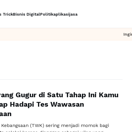
s Trick
Bisnis Digital
Politik
aplikasi
jasa
Ingin upgrad
ang Gugur di Satu Tahap Ini Kamu
iap Hadapi Tes Wawasan
aan
 Kebangsaan (TWK) sering menjadi momok bagi