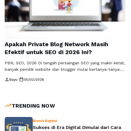
Apakah Private Blog Network Masih
Efektif untuk SEO di 2026 Ini?
PBN, SEO, 2026 Di tengah persaingan SEO yang makin ketat,
banyak pemilik website dan blogger mulai bertanya-tanya:
apakah Private Blog Network (PBN) masih relevan dan aman
person
calendar_today
Bayu
•
05/02/2026
digunakan? Jawaban jujurnya, PBN masih sangat efektif
kalau digunakan dengan cara yang benar. Masalahnya, tidak
semua orang punya waktu, sumber daya, dan pengetahuan
untuk membangun PBN yang berkualitas. Di …
Baca
trending_up
TRENDING NOW
Selengkapnya
Bisnis Digital
Sukses di Era Digital Dimulai dari Cara