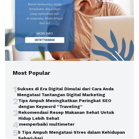
Most Popular
1
Sukses di Era Digital Dimulai dari Cara Anda
Mengatasi Tantangan Digital Marketing
2
Tips Ampuh Meningkatkan Peringkat SEO
dengan Keyword “Traveling”
3
Rekomendasi Resep Makanan Sehat Untuk
Hidup Lebih Sehat
4
memperbaiki multimeter
5
5 Tips Ampuh Mengatasi Stres dalam Kehidupan
Sehari-hari