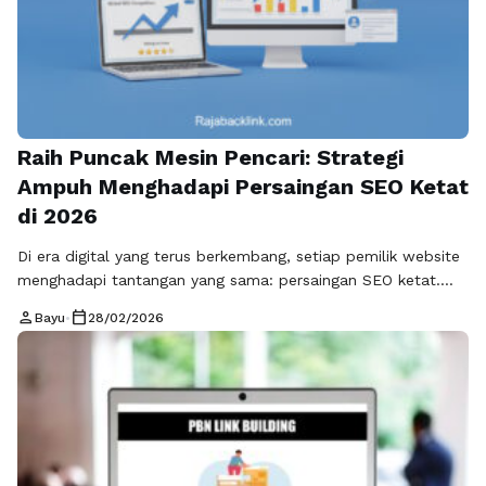
Raih Puncak Mesin Pencari: Strategi
Ampuh Menghadapi Persaingan SEO Ketat
di 2026
Di era digital yang terus berkembang, setiap pemilik website
menghadapi tantangan yang sama: persaingan SEO ketat.
Tahun 2026 membawa dinamika baru dalam dunia optimasi
person
calendar_today
Bayu
•
28/02/2026
mesin pencari. Algoritma yang semakin canggih, jumlah
konten yang terus bertambah, dan ekspektasi pengguna yang
tinggi menjadikan posisi di halaman pertama hasil pencarian
bukan sekadar keuntungan, tapi kebutuhan strategis untuk
bertahan …
Baca Selengkapnya