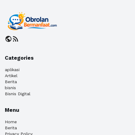
public
rss_feed
Categories
aplikasi
Artikel
Berita
bisnis
Bisnis Digital
Menu
Home
Berita
Privacy Policy