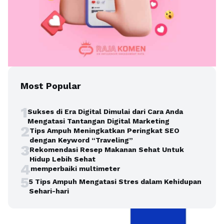
Most Popular
1
Sukses di Era Digital Dimulai dari Cara Anda
Mengatasi Tantangan Digital Marketing
2
Tips Ampuh Meningkatkan Peringkat SEO
dengan Keyword “Traveling”
3
Rekomendasi Resep Makanan Sehat Untuk
Hidup Lebih Sehat
4
memperbaiki multimeter
5
5 Tips Ampuh Mengatasi Stres dalam Kehidupan
Sehari-hari