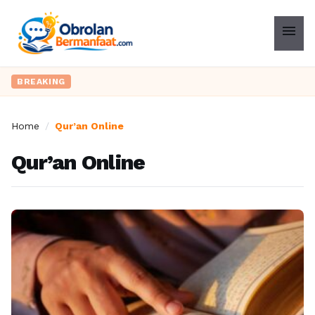
menu
BREAKING
Home
/
Qur’an Online
Qur’an Online