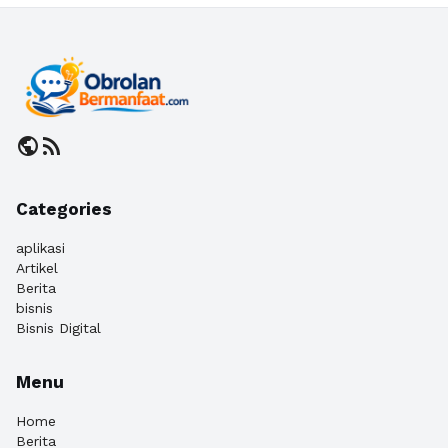
public
rss_feed
Categories
aplikasi
Artikel
Berita
bisnis
Bisnis Digital
Menu
Home
Berita