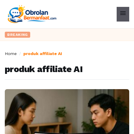
menu
BREAKING
Home
/
produk affiliate AI
produk affiliate AI