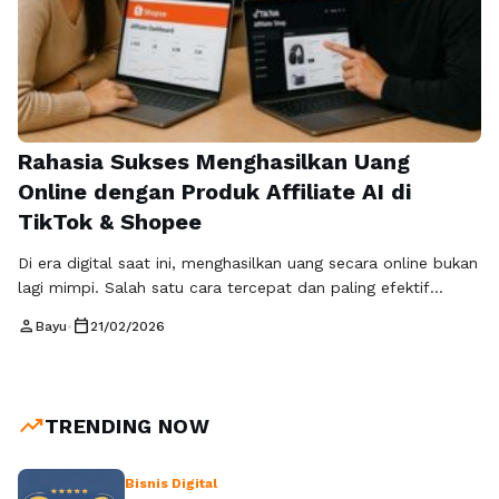
Rahasia Sukses Menghasilkan Uang
Online dengan Produk Affiliate AI di
TikTok & Shopee
Di era digital saat ini, menghasilkan uang secara online bukan
lagi mimpi. Salah satu cara tercepat dan paling efektif
adalah melalui produk affiliate AI. Dengan program TikTok
person
calendar_today
Bayu
•
21/02/2026
Affiliate dan Shopee Affiliate, siapa pun bisa meraih komisi
tanpa perlu menyimpan atau mengirim produk sendiri. Baik
pemula maupun kreator berpengalaman dapat
memanfaatkan peluang ini untuk membangun penghasilan …
trending_up
TRENDING NOW
Baca Selengkapnya
Bisnis Digital