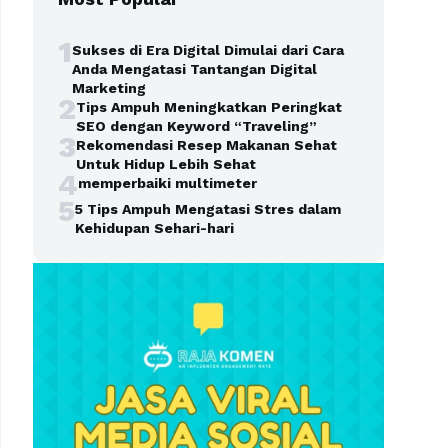
1
Sukses di Era Digital Dimulai dari Cara
Anda Mengatasi Tantangan Digital
Marketing
2
Tips Ampuh Meningkatkan Peringkat
SEO dengan Keyword “Traveling”
3
Rekomendasi Resep Makanan Sehat
Untuk Hidup Lebih Sehat
4
memperbaiki multimeter
5
5 Tips Ampuh Mengatasi Stres dalam
Kehidupan Sehari-hari