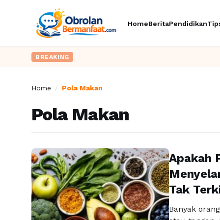
Home
Berita
Pendidikan
Tip
BREAKING
Home
/
Pola Makan
Pola Makan
Apakah 
Menyelam
Tak Terk
Banyak orang