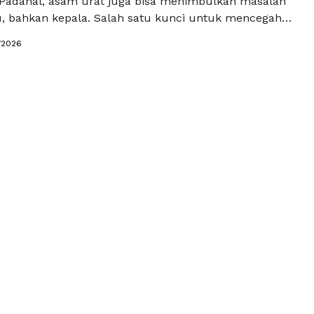
 Padahal, asam urat juga bisa menimbulkan masalah
hu, bahkan kepala. Salah satu kunci untuk mencegah
ri yang tiba-tiba adalah memahami pola makan asam
/2026
nar. Dengan pengaturan makanan yang tepat, gejala
a dikontrol lebih baik dan risiko komplikasi …
Baca
a