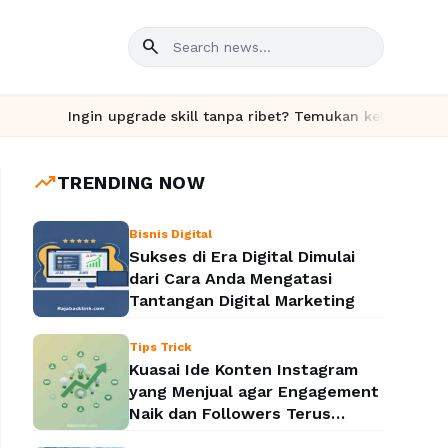
search
Ingin upgrade skill tanpa ribet? Temukan kelas seru dan mate
trending_up
TRENDING NOW
Bisnis Digital
Sukses di Era Digital Dimulai
dari Cara Anda Mengatasi
Tantangan Digital Marketing
Tips Trick
Kuasai Ide Konten Instagram
yang Menjual agar Engagement
Naik dan Followers Terus
Bertambah