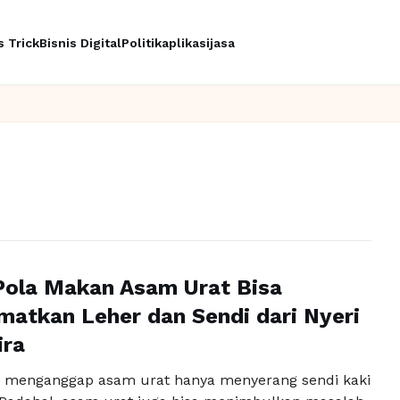
s Trick
Bisnis Digital
Politik
aplikasi
jasa
Pola Makan Asam Urat Bisa
atkan Leher dan Sendi dari Nyeri
ira
 menganggap asam urat hanya menyerang sendi kaki