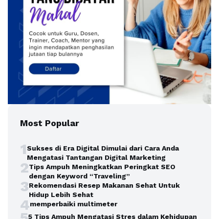
Most Popular
1
Sukses di Era Digital Dimulai dari Cara Anda
Mengatasi Tantangan Digital Marketing
2
Tips Ampuh Meningkatkan Peringkat SEO
dengan Keyword “Traveling”
3
Rekomendasi Resep Makanan Sehat Untuk
Hidup Lebih Sehat
4
memperbaiki multimeter
5
5 Tips Ampuh Mengatasi Stres dalam Kehidupan