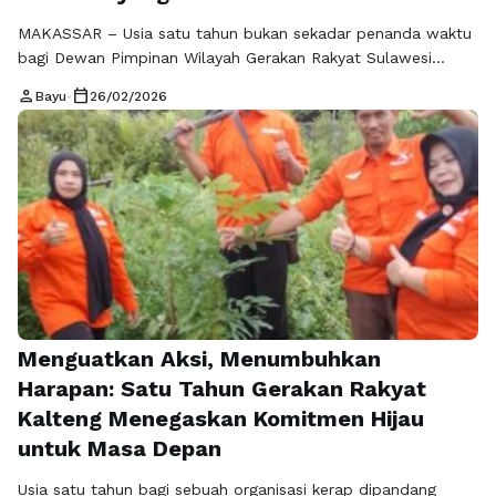
MAKASSAR – Usia satu tahun bukan sekadar penanda waktu
bagi Dewan Pimpinan Wilayah Gerakan Rakyat Sulawesi
Selatan. Momentum ini menjadi ruang refleksi sekaligus
person
calendar_today
Bayu
•
26/02/2026
penguatan komitmen untuk memastikan bahwa perjuangan
menghadirkan keadilan sosial tidak berhenti pada wacana.
Satu tahun adalah fase konsolidasi—menghimpun energi,
menyatukan gagasan, dan memperjelas langkah ke depan
agar cita-cita kesetaraan benar-benar menjelma dalam …
Baca Selengkapnya
Menguatkan Aksi, Menumbuhkan
Harapan: Satu Tahun Gerakan Rakyat
Kalteng Menegaskan Komitmen Hijau
untuk Masa Depan
Usia satu tahun bagi sebuah organisasi kerap dipandang