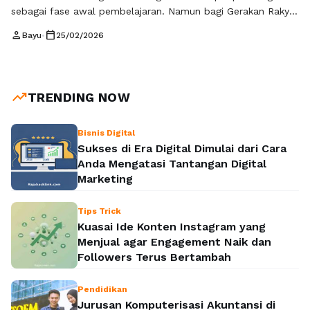
sebagai fase awal pembelajaran. Namun bagi Gerakan Rakyat
Kalimantan Tengah, momen ini justru menjadi titik tegak
person
calendar_today
Bayu
•
25/02/2026
berdirinya komitmen. Bukan sekadar perayaan administratif,
melainkan momentum strategis untuk membuktikan bahwa
gerakan ini hadir dengan orientasi kerja nyata. Dalam
dinamika sosial dan pembangunan daerah, konsistensi
trending_up
TRENDING NOW
tindakan jauh lebih bermakna dibandingkan …
Baca
Selengkapnya
Bisnis Digital
Sukses di Era Digital Dimulai dari Cara
Anda Mengatasi Tantangan Digital
Marketing
Tips Trick
Kuasai Ide Konten Instagram yang
Menjual agar Engagement Naik dan
Followers Terus Bertambah
Pendidikan
Jurusan Komputerisasi Akuntansi di