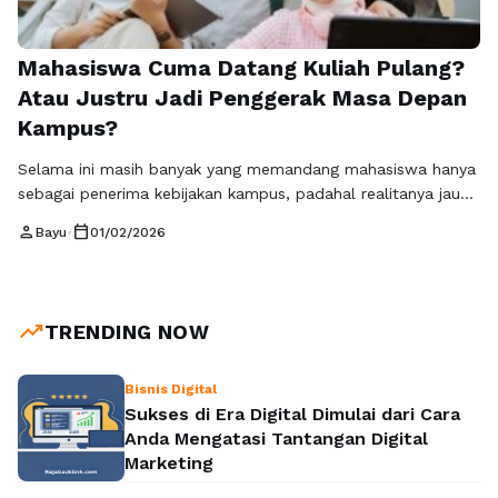
Mahasiswa Cuma Datang Kuliah Pulang?
Atau Justru Jadi Penggerak Masa Depan
Kampus?
Selama ini masih banyak yang memandang mahasiswa hanya
sebagai penerima kebijakan kampus, padahal realitanya jauh
lebih besar dari itu. Peran mahasiswa dalam pembangunan
person
calendar_today
Bayu
•
01/02/2026
kampus bukan sekadar pelengkap, melainkan elemen penting
yang menentukan arah, kualitas, dan dinamika lingkungan
akademik. Mahasiswa berada di posisi unik karena mereka
merasakan langsung sistem pendidikan, fasilitas, hingga
trending_up
TRENDING NOW
budaya kampus dalam keseharian. Dari pengalaman …
Baca
Selengkapnya
Bisnis Digital
Sukses di Era Digital Dimulai dari Cara
Anda Mengatasi Tantangan Digital
Marketing