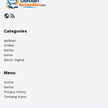
public
rss_feed
Categories
aplikasi
Artikel
Berita
bisnis
Bisnis Digital
Menu
Home
Berita
Privacy Policy
Tentang Kami