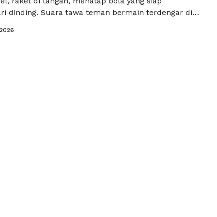
l, raket di tangan, menatap bola yang siap
i dinding. Suara tawa teman bermain terdengar di
ntara kaki bergerak lincah, tangan siap menangkis
/2026
tung berdetak lebih cepat. Inilah sensasi bermain
aga yang tidak hanya menyenangkan, tetapi juga
 …
Baca Selengkapnya