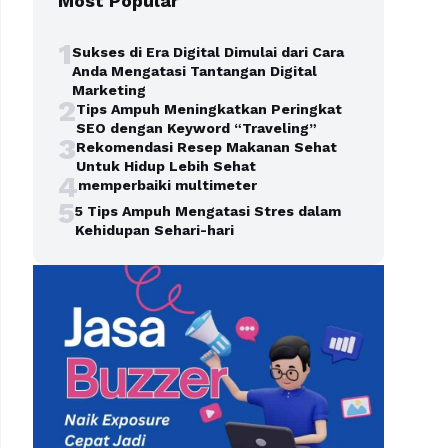
Most Popular
1
Sukses di Era Digital Dimulai dari Cara
Anda Mengatasi Tantangan Digital
Marketing
2
Tips Ampuh Meningkatkan Peringkat
SEO dengan Keyword “Traveling”
3
Rekomendasi Resep Makanan Sehat
Untuk Hidup Lebih Sehat
4
memperbaiki multimeter
5
5 Tips Ampuh Mengatasi Stres dalam
Kehidupan Sehari-hari