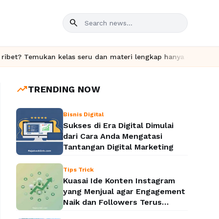
search
 Temukan kelas seru dan materi lengkap hanya di YukBelajar.com.
trending_up
TRENDING NOW
Bisnis Digital
Sukses di Era Digital Dimulai
dari Cara Anda Mengatasi
Tantangan Digital Marketing
Tips Trick
Kuasai Ide Konten Instagram
yang Menjual agar Engagement
Naik dan Followers Terus
Bertambah