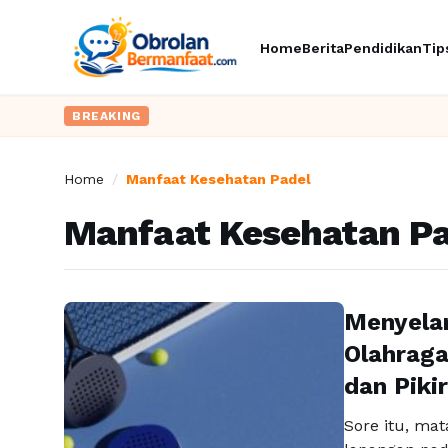
Home
Berita
Pendidikan
Tip
BREAKING
Home
/
Manfaat Kesehatan Padel
Manfaat Kesehatan Pa
Menyela
Olahrag
dan Piki
Sore itu, mat