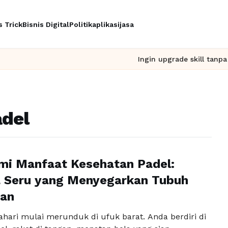
s Trick
Bisnis Digital
Politik
aplikasi
jasa
Ingin upgrade skill tanpa ribet?
del
mi Manfaat Kesehatan Padel:
a Seru yang Menyegarkan Tubuh
ran
ahari mulai merunduk di ufuk barat. Anda berdiri di