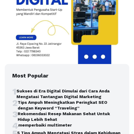
Most Popular
1
Sukses di Era Digital Dimulai dari Cara Anda
Mengatasi Tantangan Digital Marketing
2
Tips Ampuh Meningkatkan Peringkat SEO
dengan Keyword “Traveling”
3
Rekomendasi Resep Makanan Sehat Untuk
Hidup Lebih Sehat
4
memperbaiki multimeter
5
5 Tips Ampuh Mengatasi Stres dalam Kehidupan