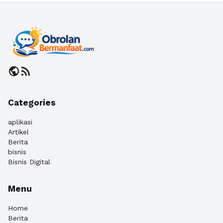
public
rss_feed
Categories
aplikasi
Artikel
Berita
bisnis
Bisnis Digital
Menu
Home
Berita