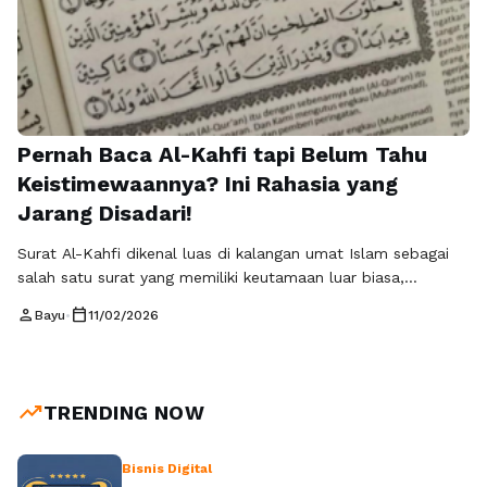
Pernah Baca Al-Kahfi tapi Belum Tahu
Keistimewaannya? Ini Rahasia yang
Jarang Disadari!
Surat Al-Kahfi dikenal luas di kalangan umat Islam sebagai
salah satu surat yang memiliki keutamaan luar biasa,
terutama ketika dibaca pada hari Jumat. Namun, tidak
person
calendar_today
Bayu
•
11/02/2026
sedikit yang membacanya hanya sebagai rutinitas, tanpa
benar-benar memahami manfaat surat Al-Kahfi secara
mendalam. Melalui quran.tampang.com, pembaca diajak
untuk melihat Al-Kahfi bukan sekadar bacaan, tetapi sebagai
trending_up
TRENDING NOW
sumber cahaya, petunjuk hidup, …
Baca Selengkapnya
Bisnis Digital