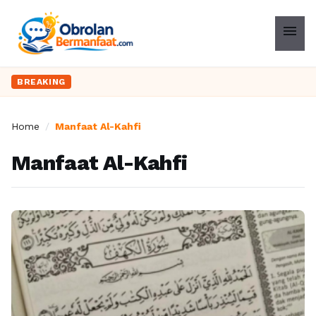
menu
BREAKING
Home
/
Manfaat Al-Kahfi
Manfaat Al-Kahfi