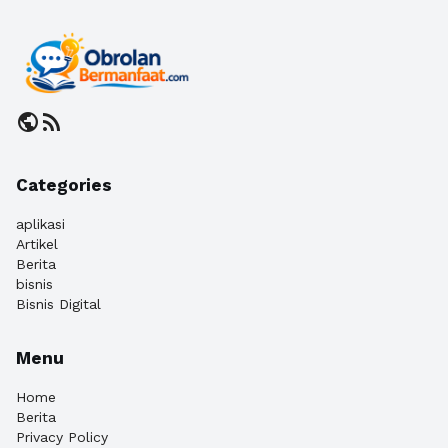
public
rss_feed
Categories
aplikasi
Artikel
Berita
bisnis
Bisnis Digital
Menu
Home
Berita
Privacy Policy