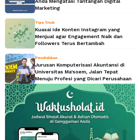
Anda Mengatasi Tantangan Digital
Marketing
Tips Trick
Kuasai Ide Konten Instagram yang
Menjual agar Engagement Naik dan
Followers Terus Bertambah
Pendidikan
Jurusan Komputerisasi Akuntansi di
Universitas Ma’soem, Jalan Tepat
Menuju Profesi yang Dicari Perusahaan