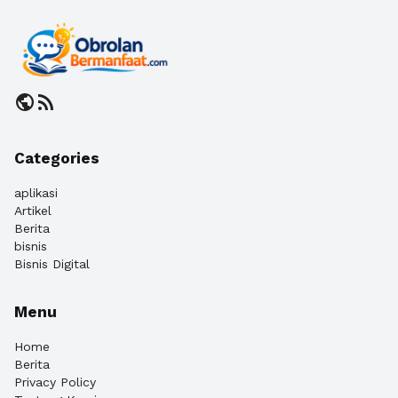
public
rss_feed
Categories
aplikasi
Artikel
Berita
bisnis
Bisnis Digital
Menu
Home
Berita
Privacy Policy