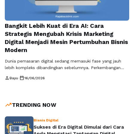
Bangkit Lebih Kuat di Era AI: Cara
Strategis Mengubah Krisis Marketing
Digital Menjadi Mesin Pertumbuhan Bisnis
Modern
Dunia pemasaran digital sedang memasuki fase yang jauh
lebih kompleks dibandingkan sebelumnya. Perkembangan
kecerdasan buatan (AI), perubahan algoritma platform, serta
person
calendar_today
Bayu
•
16/06/2026
pergeseran perilaku konsumen telah menciptakan ekosistem
baru yang sangat kompetitif. Dalam situasi ini, banyak bisnis
menghadapi kondisi yang disebut sebagai krisis marketing
digital, yaitu ketika strategi pemasaran yang digunakan tidak
trending_up
TRENDING NOW
lagi mampu memberikan hasil yang …
Baca Selengkapnya
Bisnis Digital
Sukses di Era Digital Dimulai dari Cara
Anda Mengatasi Tantangan Digital