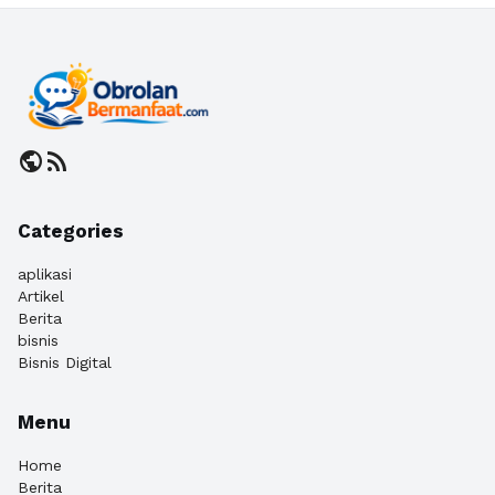
public
rss_feed
Categories
aplikasi
Artikel
Berita
bisnis
Bisnis Digital
Menu
Home
Berita