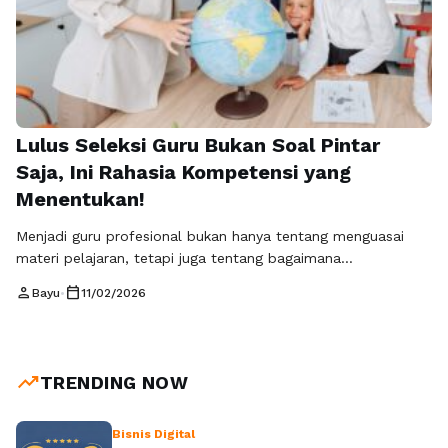
Lulus Seleksi Guru Bukan Soal Pintar
Saja, Ini Rahasia Kompetensi yang
Menentukan!
Menjadi guru profesional bukan hanya tentang menguasai
materi pelajaran, tetapi juga tentang bagaimana
menyampaikannya secara efektif kepada peserta didik.
person
calendar_today
Bayu
•
11/02/2026
Dalam dunia pendidikan modern, kompetensi profesional dan
pedagogik menjadi dua pilar utama yang menentukan
kualitas seorang pendidik. TryOut.id menyoroti bahwa
keberhasilan dalam seleksi guru, khususnya pada tahap ujian
trending_up
TRENDING NOW
kompetensi, sangat bergantung pada keseimbangan antara
penguasaan materi …
Baca Selengkapnya
Bisnis Digital