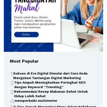
Most Popular
1
Sukses di Era Digital Dimulai dari Cara Anda
Mengatasi Tantangan Digital Marketing
2
Tips Ampuh Meningkatkan Peringkat SEO
dengan Keyword “Traveling”
3
Rekomendasi Resep Makanan Sehat Untuk
Hidup Lebih Sehat
4
memperbaiki multimeter
5 Tips Ampuh Mengatasi Stres dalam Kehidupan