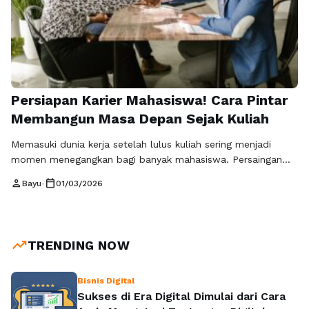
Persiapan Karier Mahasiswa! Cara Pintar
Membangun Masa Depan Sejak Kuliah
Memasuki dunia kerja setelah lulus kuliah sering menjadi
momen menegangkan bagi banyak mahasiswa. Persaingan
yang ketat dan tuntutan industri yang semakin kompleks
person
calendar_today
Bayu
•
01/03/2026
menuntut setiap mahasiswa memiliki strategi matang untuk
membangun karier. Persiapan karier mahasiswa bukan hanya
sekadar menyusun CV atau mengikuti wawancara, tetapi
sebuah proses yang dimulai sejak bangku kuliah. Mengapa
trending_up
TRENDING NOW
Persiapan Karier Mahasiswa Itu …
Baca Selengkapnya
Bisnis Digital
Sukses di Era Digital Dimulai dari Cara