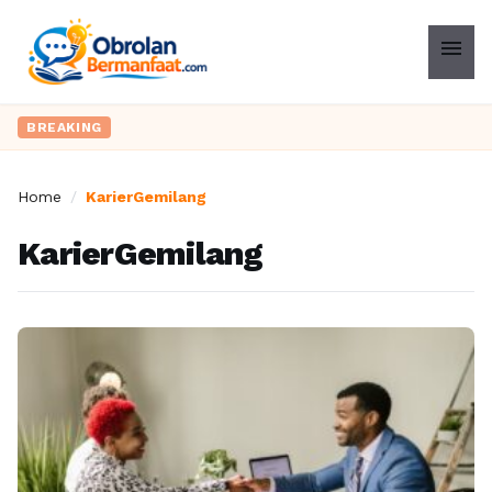
menu
BREAKING
Home
/
KarierGemilang
KarierGemilang