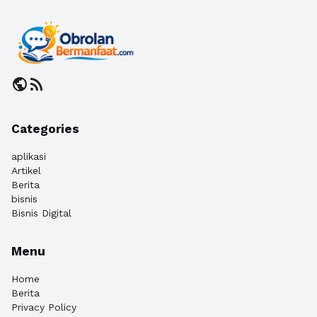
public
rss_feed
Categories
aplikasi
Artikel
Berita
bisnis
Bisnis Digital
Menu
Home
Berita
Privacy Policy