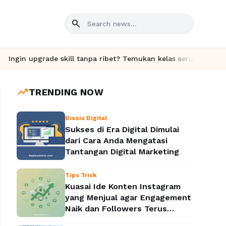
search
n upgrade skill tanpa ribet? Temukan kelas seru dan materi leng
trending_up
TRENDING NOW
Bisnis Digital
Sukses di Era Digital Dimulai
dari Cara Anda Mengatasi
Tantangan Digital Marketing
Tips Trick
Kuasai Ide Konten Instagram
yang Menjual agar Engagement
Naik dan Followers Terus
Bertambah