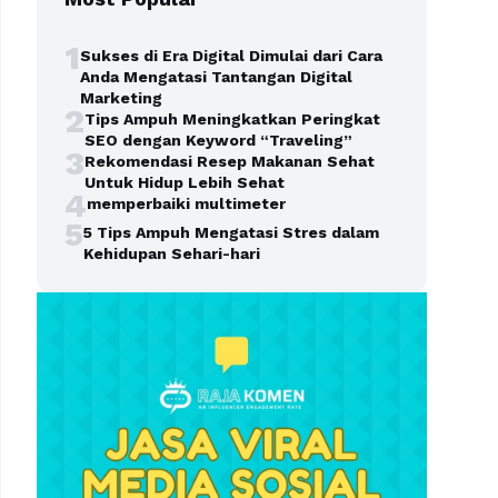
1
Sukses di Era Digital Dimulai dari Cara
Anda Mengatasi Tantangan Digital
Marketing
2
Tips Ampuh Meningkatkan Peringkat
SEO dengan Keyword “Traveling”
3
Rekomendasi Resep Makanan Sehat
Untuk Hidup Lebih Sehat
4
memperbaiki multimeter
5
5 Tips Ampuh Mengatasi Stres dalam
Kehidupan Sehari-hari