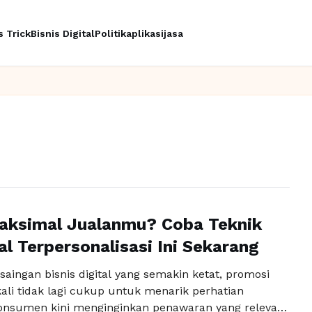
s Trick
Bisnis Digital
Politik
aplikasi
jasa
Ingi
aksimal Jualanmu? Coba Teknik
al Terpersonalisasi Ini Sekarang
saingan bisnis digital yang semakin ketat, promosi
kali tidak lagi cukup untuk menarik perhatian
onsumen kini menginginkan penawaran yang relevan,