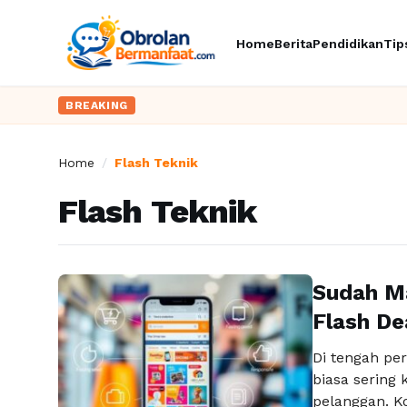
Home
Berita
Pendidikan
Tip
BREAKING
Home
/
Flash Teknik
Flash Teknik
Sudah M
Flash De
Di tengah per
biasa sering 
pelanggan. K