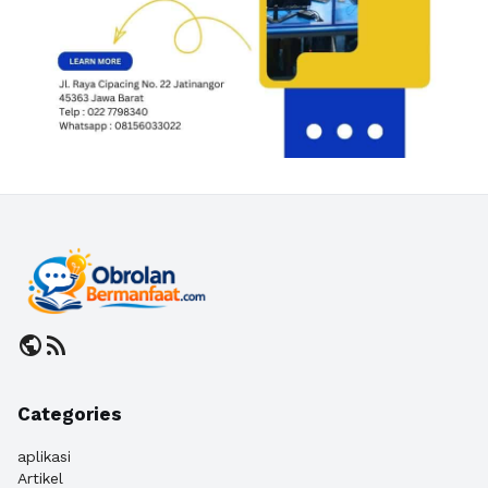
public
rss_feed
Categories
aplikasi
Artikel