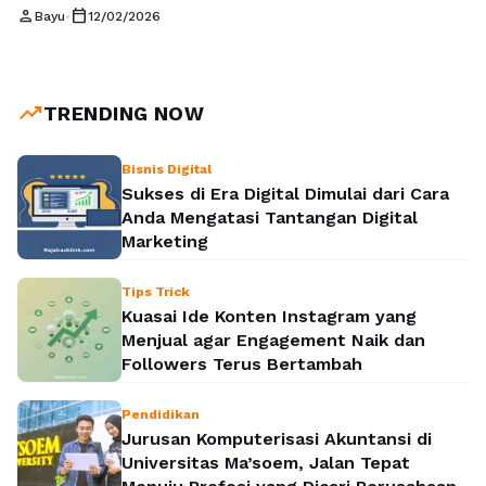
Konsumen kini lebih selektif dan cenderung mempercayai
person
calendar_today
Bayu
•
12/02/2026
rekomendasi dari pihak ketiga yang mereka anggap netral
dan berpengaruh. Di sinilah konsep kredibilitas brand lewat
rekomendasi blogger menjadi sangat relevan. Blogger
memiliki hubungan emosional dengan audiensnya, sehingga
trending_up
TRENDING NOW
setiap ulasan, cerita, atau …
Baca Selengkapnya
Bisnis Digital
Sukses di Era Digital Dimulai dari Cara
Anda Mengatasi Tantangan Digital
Marketing
Tips Trick
Kuasai Ide Konten Instagram yang
Menjual agar Engagement Naik dan
Followers Terus Bertambah
Pendidikan
Jurusan Komputerisasi Akuntansi di
Universitas Ma’soem, Jalan Tepat