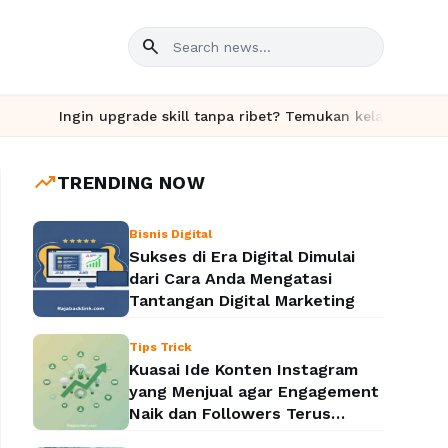
search
Ingin upgrade skill tanpa ribet? Temukan kelas seru dan mater
trending_up
TRENDING NOW
Bisnis Digital
Sukses di Era Digital Dimulai
dari Cara Anda Mengatasi
Tantangan Digital Marketing
Tips Trick
Kuasai Ide Konten Instagram
yang Menjual agar Engagement
Naik dan Followers Terus
Bertambah