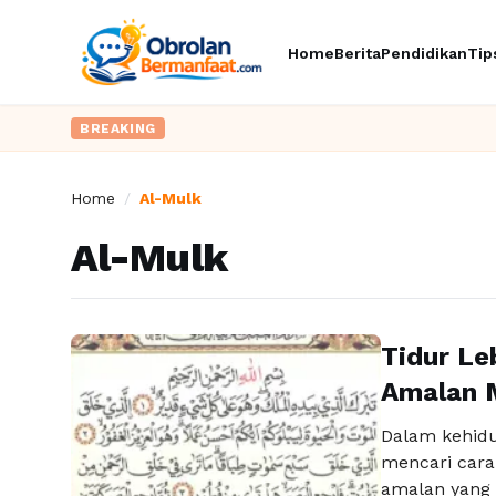
Home
Berita
Pendidikan
Tip
BREAKING
Home
/
Al-Mulk
Al-Mulk
Tidur Le
Amalan 
Dalam kehid
mencari cara
amalan yang 