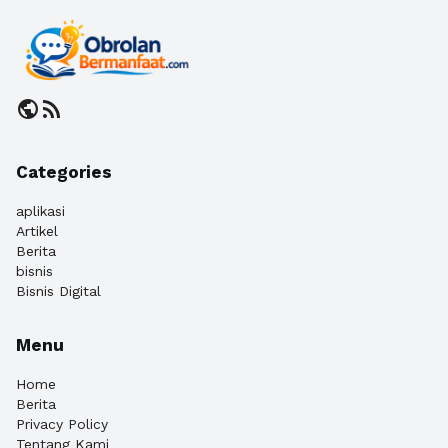
public
rss_feed
Categories
aplikasi
Artikel
Berita
bisnis
Bisnis Digital
Menu
Home
Berita
Privacy Policy
Tentang Kami