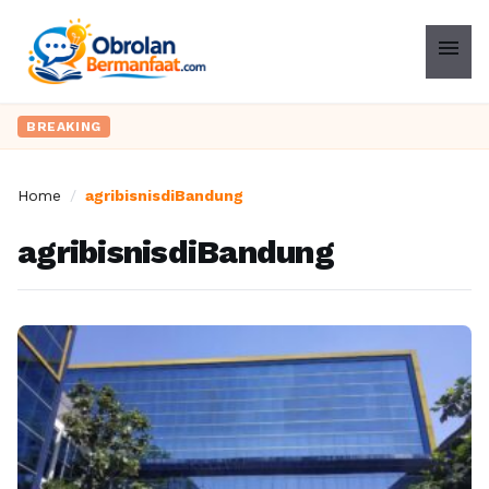
menu
BREAKING
Home
/
agribisnisdiBandung
agribisnisdiBandung