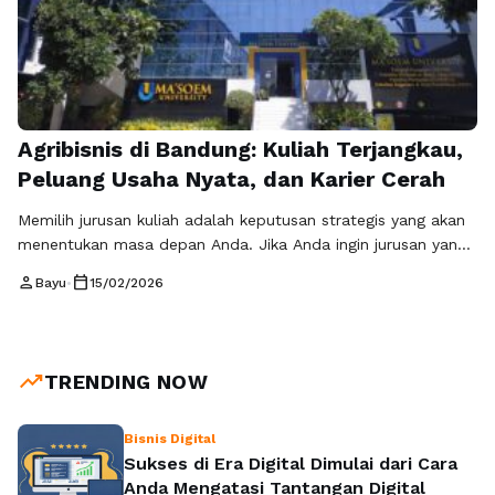
Agribisnis di Bandung: Kuliah Terjangkau,
Peluang Usaha Nyata, dan Karier Cerah
Memilih jurusan kuliah adalah keputusan strategis yang akan
menentukan masa depan Anda. Jika Anda ingin jurusan yang
tidak hanya memberikan gelar, tetapi juga membuka peluang
person
calendar_today
Bayu
•
15/02/2026
usaha dan prospek kerja yang luas, maka agribisnis di
Bandung adalah pilihan tepat. Dengan meningkatnya
kebutuhan pangan berkualitas dan berkembangnya sektor
pertanian modern, agribisnis menjadi jurusan yang
trending_up
TRENDING NOW
menjanjikan bagi generasi …
Baca Selengkapnya
Bisnis Digital
Sukses di Era Digital Dimulai dari Cara
Anda Mengatasi Tantangan Digital