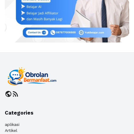
public
rss_feed
Categories
aplikasi
Artikel