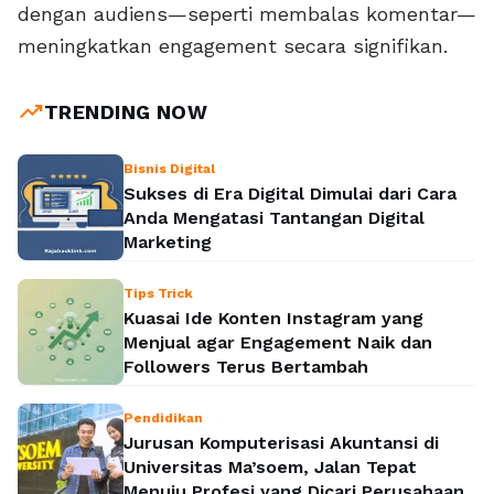
dengan audiens—seperti membalas komentar—
meningkatkan engagement secara signifikan.
trending_up
TRENDING NOW
Bisnis Digital
Sukses di Era Digital Dimulai dari Cara
Anda Mengatasi Tantangan Digital
Marketing
Tips Trick
Kuasai Ide Konten Instagram yang
Menjual agar Engagement Naik dan
Followers Terus Bertambah
Pendidikan
Jurusan Komputerisasi Akuntansi di
Universitas Ma’soem, Jalan Tepat
Menuju Profesi yang Dicari Perusahaan