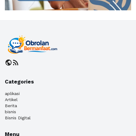
public
rss_feed
Categories
aplikasi
Artikel
Berita
bisnis
Bisnis Digital
Menu