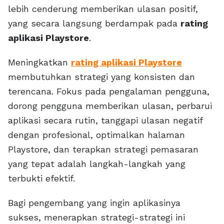
lebih cenderung memberikan ulasan positif,
yang secara langsung berdampak pada
rating
aplikasi Playstore
.
Meningkatkan
rating aplikasi Playstore
membutuhkan strategi yang konsisten dan
terencana. Fokus pada pengalaman pengguna,
dorong pengguna memberikan ulasan, perbarui
aplikasi secara rutin, tanggapi ulasan negatif
dengan profesional, optimalkan halaman
Playstore, dan terapkan strategi pemasaran
yang tepat adalah langkah-langkah yang
terbukti efektif.
Bagi pengembang yang ingin aplikasinya
sukses, menerapkan strategi-strategi ini