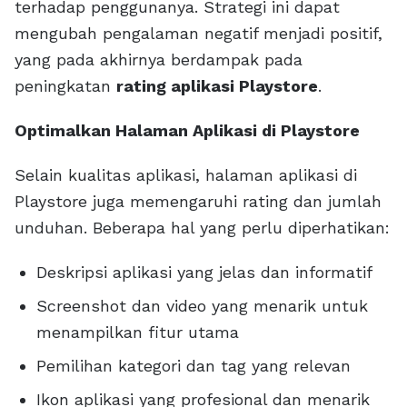
terhadap penggunanya. Strategi ini dapat
mengubah pengalaman negatif menjadi positif,
yang pada akhirnya berdampak pada
peningkatan
rating aplikasi Playstore
.
Optimalkan Halaman Aplikasi di Playstore
Selain kualitas aplikasi, halaman aplikasi di
Playstore juga memengaruhi rating dan jumlah
unduhan. Beberapa hal yang perlu diperhatikan:
Deskripsi aplikasi yang jelas dan informatif
Screenshot dan video yang menarik untuk
menampilkan fitur utama
Pemilihan kategori dan tag yang relevan
Ikon aplikasi yang profesional dan menarik