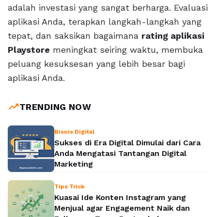
adalah investasi yang sangat berharga. Evaluasi
aplikasi Anda, terapkan langkah-langkah yang
tepat, dan saksikan bagaimana
rating aplikasi
Playstore
meningkat seiring waktu, membuka
peluang kesuksesan yang lebih besar bagi
aplikasi Anda.
trending_up
TRENDING NOW
Bisnis Digital
Sukses di Era Digital Dimulai dari Cara
Anda Mengatasi Tantangan Digital
Marketing
Tips Trick
Kuasai Ide Konten Instagram yang
Menjual agar Engagement Naik dan