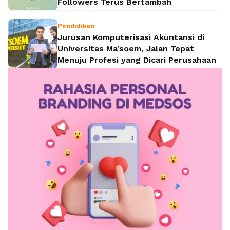
Followers Terus Bertambah
Pendidikan
Jurusan Komputerisasi Akuntansi di
Universitas Ma’soem, Jalan Tepat
Menuju Profesi yang Dicari Perusahaan