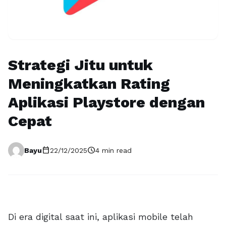
Strategi Jitu untuk
Meningkatkan Rating
Aplikasi Playstore dengan
Cepat
calendar_today
schedule
Bayu
22/12/2025
4 min read
Di era digital saat ini, aplikasi mobile telah