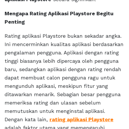
Mengapa Rating Aplikasi Playstore Begitu
Penting
Rating aplikasi Playstore bukan sekadar angka.
Ini mencerminkan kualitas aplikasi berdasarkan
pengalaman pengguna. Aplikasi dengan rating
tinggi biasanya lebih dipercaya oleh pengguna
baru, sedangkan aplikasi dengan rating rendah
dapat membuat calon pengguna ragu untuk
mengunduh aplikasi, meskipun fitur yang
ditawarkan menarik. Sebagian besar pengguna
memeriksa rating dan ulasan sebelum
memutuskan untuk menginstal aplikasi.
Dengan kata lain,
rating aplikasi Playstore
adalah faktor utama yang memengaruhi