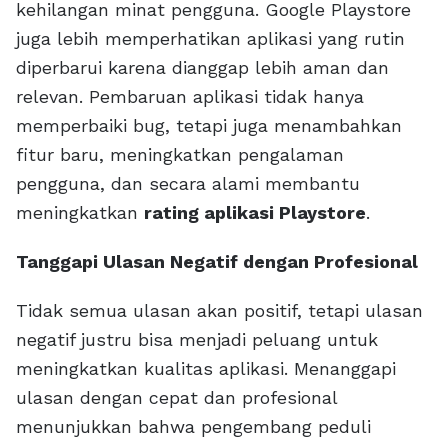
kehilangan minat pengguna. Google Playstore
juga lebih memperhatikan aplikasi yang rutin
diperbarui karena dianggap lebih aman dan
relevan. Pembaruan aplikasi tidak hanya
memperbaiki bug, tetapi juga menambahkan
fitur baru, meningkatkan pengalaman
pengguna, dan secara alami membantu
meningkatkan
rating aplikasi Playstore
.
Tanggapi Ulasan Negatif dengan Profesional
Tidak semua ulasan akan positif, tetapi ulasan
negatif justru bisa menjadi peluang untuk
meningkatkan kualitas aplikasi. Menanggapi
ulasan dengan cepat dan profesional
menunjukkan bahwa pengembang peduli