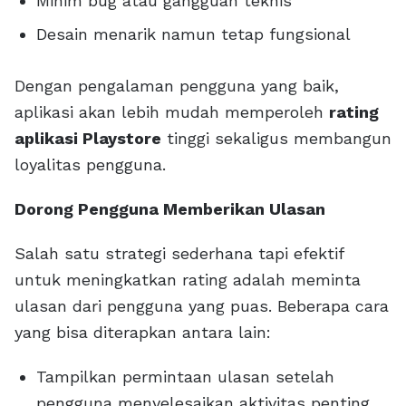
Minim bug atau gangguan teknis
Desain menarik namun tetap fungsional
Dengan pengalaman pengguna yang baik,
aplikasi akan lebih mudah memperoleh
rating
aplikasi Playstore
tinggi sekaligus membangun
loyalitas pengguna.
Dorong Pengguna Memberikan Ulasan
Salah satu strategi sederhana tapi efektif
untuk meningkatkan rating adalah meminta
ulasan dari pengguna yang puas. Beberapa cara
yang bisa diterapkan antara lain:
Tampilkan permintaan ulasan setelah
pengguna menyelesaikan aktivitas penting