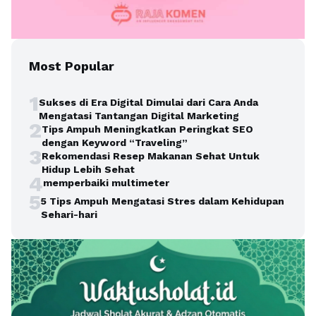
Most Popular
1
Sukses di Era Digital Dimulai dari Cara Anda
Mengatasi Tantangan Digital Marketing
2
Tips Ampuh Meningkatkan Peringkat SEO
dengan Keyword “Traveling”
3
Rekomendasi Resep Makanan Sehat Untuk
Hidup Lebih Sehat
4
memperbaiki multimeter
5
5 Tips Ampuh Mengatasi Stres dalam Kehidupan
Sehari-hari