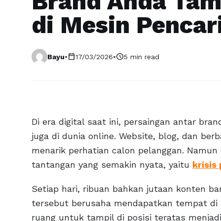
Brand Anda Tamp
di Mesin Pencar
calendar_today
schedule
Bayu
•
17/03/2026
•
5 min read
Di era digital saat ini, persaingan antar brand
juga di dunia online. Website, blog, dan ber
menarik perhatian calon pelanggan. Namun d
tantangan yang semakin nyata, yaitu
krisis
Setiap hari, ribuan bahkan jutaan konten ba
tersebut berusaha mendapatkan tempat di 
ruang untuk tampil di posisi teratas menja