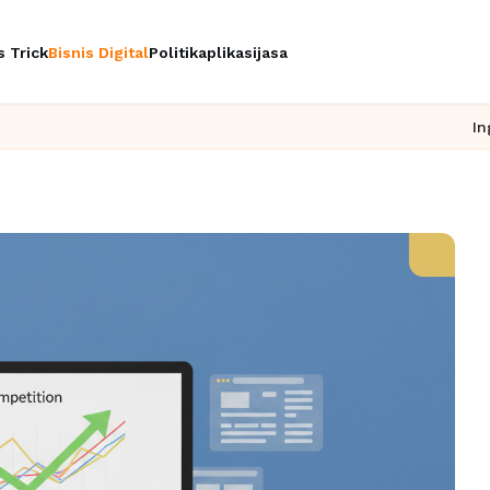
s Trick
Bisnis Digital
Politik
aplikasi
jasa
Ingin upgrade skill