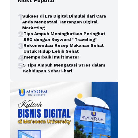
Most Popular
1
Sukses di Era Digital Dimulai dari Cara
Anda Mengatasi Tantangan Digital
Marketing
2
Tips Ampuh Meningkatkan Peringkat
SEO dengan Keyword “Traveling”
3
Rekomendasi Resep Makanan Sehat
Untuk Hidup Lebih Sehat
4
memperbaiki multimeter
5
5 Tips Ampuh Mengatasi Stres dalam
Kehidupan Sehari-hari