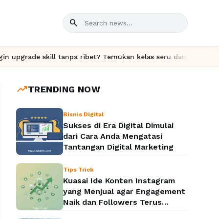
search
 tanpa ribet? Temukan kelas seru dan materi lengkap hanya di Yuk
trending_up
TRENDING NOW
Bisnis Digital
Sukses di Era Digital Dimulai
dari Cara Anda Mengatasi
Tantangan Digital Marketing
Tips Trick
Kuasai Ide Konten Instagram
yang Menjual agar Engagement
Naik dan Followers Terus
Bertambah