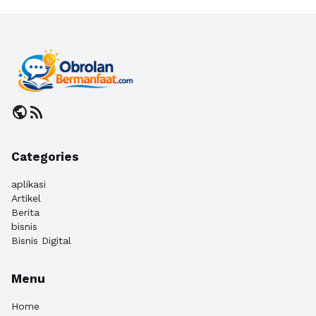
public
rss_feed
Categories
aplikasi
Artikel
Berita
bisnis
Bisnis Digital
Menu
Home