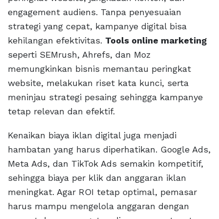
engagement audiens. Tanpa penyesuaian
strategi yang cepat, kampanye digital bisa
kehilangan efektivitas.
Tools online marketing
seperti SEMrush, Ahrefs, dan Moz
memungkinkan bisnis memantau peringkat
website, melakukan riset kata kunci, serta
meninjau strategi pesaing sehingga kampanye
tetap relevan dan efektif.
Kenaikan biaya iklan digital juga menjadi
hambatan yang harus diperhatikan. Google Ads,
Meta Ads, dan TikTok Ads semakin kompetitif,
sehingga biaya per klik dan anggaran iklan
meningkat. Agar ROI tetap optimal, pemasar
harus mampu mengelola anggaran dengan