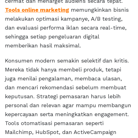
cermat dan menarget audiens secara tepat.
Tools online marketing
memungkinkan bisnis
melakukan optimasi kampanye, A/B testing,
dan evaluasi performa iklan secara real-time,
sehingga setiap pengeluaran digital
memberikan hasil maksimal.
Konsumen modern semakin selektif dan kritis.
Mereka tidak hanya membeli produk, tetapi
juga menilai pengalaman, membaca ulasan,
dan mencari rekomendasi sebelum membuat
keputusan. Strategi pemasaran harus lebih
personal dan relevan agar mampu membangun
kepercayaan serta meningkatkan engagement.
Tools otomatisasi pemasaran seperti
Mailchimp, HubSpot, dan ActiveCampaign