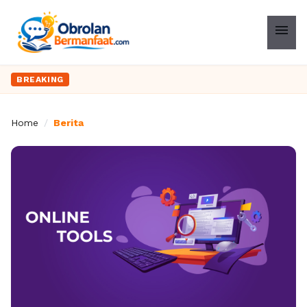
menu
BREAKING
Home
/
Berita