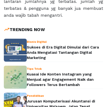
lantaran jumlahnya yg terbatas. jumlah yg
terbatas & pengguna yg banyak jua membuat
anda wajib tabah mengantri.
trending_up
TRENDING NOW
Bisnis Digital
Sukses di Era Digital Dimulai dari Cara
Anda Mengatasi Tantangan Digital
Marketing
Tips Trick
Kuasai Ide Konten Instagram yang
Menjual agar Engagement Naik dan
Followers Terus Bertambah
Pendidikan
Jurusan Komputerisasi Akuntansi di
Universitas Ma’soem, Jalan Tepat