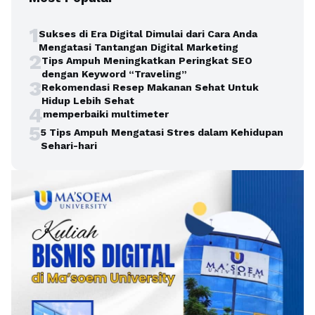
1
Sukses di Era Digital Dimulai dari Cara Anda
Mengatasi Tantangan Digital Marketing
2
Tips Ampuh Meningkatkan Peringkat SEO
dengan Keyword “Traveling”
3
Rekomendasi Resep Makanan Sehat Untuk
Hidup Lebih Sehat
4
memperbaiki multimeter
5
5 Tips Ampuh Mengatasi Stres dalam Kehidupan
Sehari-hari