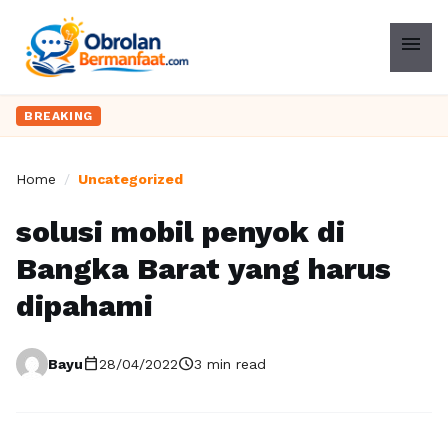
menu
BREAKING
Home
/
Uncategorized
solusi mobil penyok di
Bangka Barat yang harus
dipahami
calendar_today
schedule
Bayu
28/04/2022
3 min read