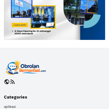
public
rss_feed
Categories
aplikasi