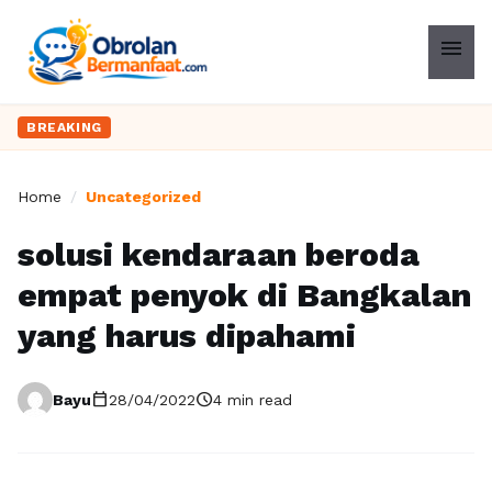
menu
BREAKING
Home
/
Uncategorized
solusi kendaraan beroda
empat penyok di Bangkalan
yang harus dipahami
calendar_today
schedule
Bayu
28/04/2022
4 min read