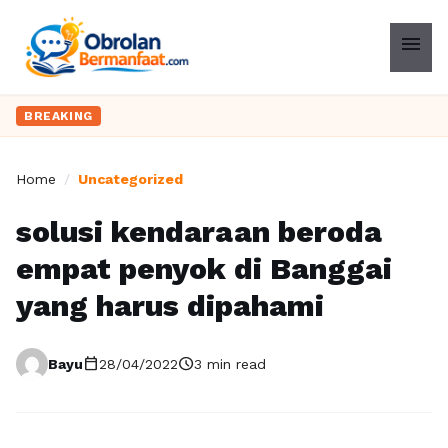
menu
BREAKING
Home
/
Uncategorized
solusi kendaraan beroda
empat penyok di Banggai
yang harus dipahami
calendar_today
schedule
Bayu
28/04/2022
3 min read