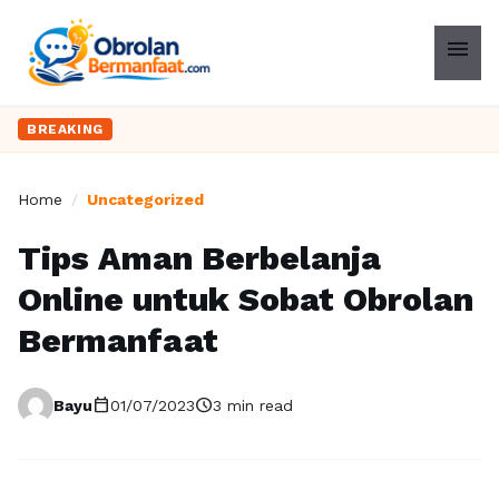
menu
BREAKING
Home
/
Uncategorized
Tips Aman Berbelanja
Online untuk Sobat Obrolan
Bermanfaat
calendar_today
schedule
Bayu
01/07/2023
3 min read