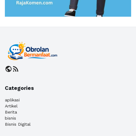
public
rss_feed
Categories
aplikasi
Artikel
Berita
bisnis
Bisnis Digital