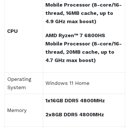
Storage
512GB M.2 NVMe™ PCIe®4.0
SSD
14”, FHD (1920 x 1200) 16:10,
IPS, 144Hz, 3ms, Adaptive
Display
Sync, Mux Switch, PANTONE
Validated, 100% sRGB, 400 nits
AMD Radeon™ RX 6800S
Graphics
AMD Radeon™ RX 6700S
1x USB 3.2 Gen 2 Type-C
support DisplayPort™, 1x USB
3.2 Gen 2 Type-C support