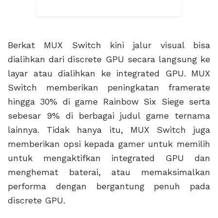
beberapa aspek di ROG Zephyrus G14 (2022)
yang telah di-upgrade pada sisi spesifikasinya.
Pertama, slot penyimpanan ROG Zephyrus G14
(2022) sudah mendukung PCIe 4.0 SSD. Sistem
penyimpanan data terbaru tersebut
menawarkan kecepatan baca dan tulis yang
sangat kencang dan akan berpengaruh
langsung pada waktu loading di dalam game
ataupun saat menjalankan berbagai aplikasi.
Berikut hasil benchmark ROG Zephyrus G14
(2022) yang menggunakan CPU AMD Ryzen 9
6900HS dan GPU AMD Radeon RX 6800S:
Sistem Pendingin Baru