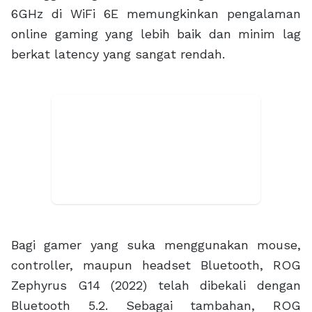
Bagi gamer yang suka menggunakan mouse,
controller, maupun headset Bluetooth, ROG
Zephyrus G14 (2022) telah dibekali dengan
Bluetooth 5.2. Sebagai tambahan, ROG
Zephyrus G14 (2022) juga hadir dengan
pembaca kartu MicroSD.
Performa Lebih Kencang
ROG Zephyrus G14 (2022) merupakan salah
satu laptop yang tergabung dalam program
AMD Advantage yang menggabungkan peran
CPU AMD Ryzen 6000 Mobile Series dengan
GPU AMD Radeon RX 6000S Series. Kombinasi