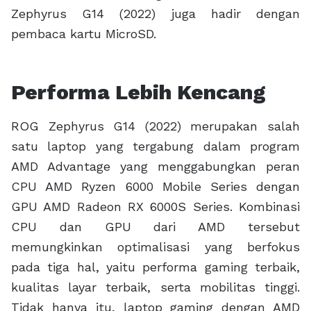
CPU dan GPU dari AMD tersebut
memungkinkan optimalisasi yang berfokus
pada tiga hal, yaitu performa gaming terbaik,
kualitas layar terbaik, serta mobilitas tinggi.
Tidak hanya itu, laptop gaming dengan AMD
Advantage juga dibekali dengan beragam fitur
eksklusif.
Fitur pertama adalah SmartAccess Memory.
Fitur tersebut memungkinkan CPU AMD Ryzen
6000 Mobile Series untuk dapat mengakses
seluruh memori di GPU AMD Radeon RX 6000S
Series. Sebelumnya, CPU hanya dapat
mengakses Sebagian kecil memori milik GPU.
SmartAccess Memory dapat mengeliminasi
bottleneck tersebut sehingga CPU dan GPU