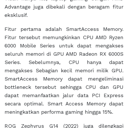
dapat memanfaatkan jalur data PCI Express
secara optimal. Smart Access Memory dapat
meningkatkan performa gaming hingga 15%.
ROG Zephyrus G14 (2022) juga dilengkapi
dengan fitur SmartShift, yaitu fitur yang
memungkinkan pembagian daya antara CPU
dan GPU yang lebih optimal. SmartShift
membuat ROG Zephyrus G14 (2022) untuk
dapat bekerja lebih optimal sesuai dengan
kebutuhan. Misalnya saat bermian game yang
membutuhkan performa GPU, SmartShift akan
mengalokasikan kelebihan daya pada CPU ke
GPU sehingga performa gaming dapat tampil
lebih baik. Sebaliknya saat laptop
membutuhkan performa ekstra untuk CPU,