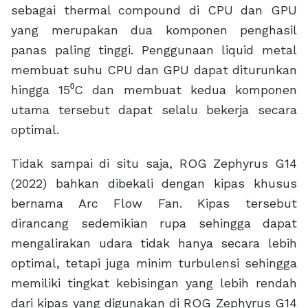
Terlebih lagi, ASUS menyediakan empat mode
penggunaan di ROG Zephyrus G14 (2022).
Melalui aplikasi Armoury Crate, ROG Zephyrus
G14 (2022) dapat diatur untuk berjalan di mode
Silent yang super senyap dan irit daya, mode
Performance untuk menghadirkan performa
ekstra, mode Turbo untuk mengatasi pekerjaan
paling berat, serta mode manual untuk
menghadirkan 100% potensi performa yang
dimiliki oleh ROG Zephyrus G14 (2022).
M
ain Spec.
ROG Zephyrus G14 (GA402)
AMD Ryzen™ 9 6900HS
Mobile Processor (8-core/16-