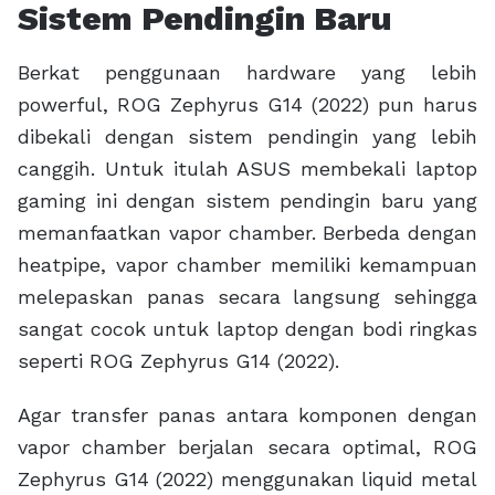
yang merupakan dua komponen penghasil
panas paling tinggi. Penggunaan liquid metal
membuat suhu CPU dan GPU dapat diturunkan
hingga 15⁰C dan membuat kedua komponen
utama tersebut dapat selalu bekerja secara
optimal.
Tidak sampai di situ saja, ROG Zephyrus G14
(2022) bahkan dibekali dengan kipas khusus
bernama Arc Flow Fan. Kipas tersebut
dirancang sedemikian rupa sehingga dapat
mengalirakan udara tidak hanya secara lebih
optimal, tetapi juga minim turbulensi sehingga
memiliki tingkat kebisingan yang lebih rendah
dari kipas yang digunakan di ROG Zephyrus G14
generasi sebelumnya.