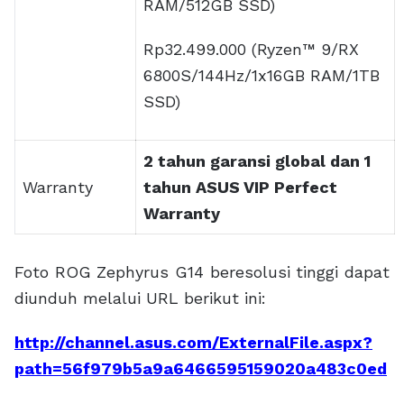
Bisnis Digital
Sukses di Era Digital Dimulai dari Cara
Anda Mengatasi Tantangan Digital
Marketing
Tips Trick
Kuasai Ide Konten Instagram yang
Menjual agar Engagement Naik dan
Followers Terus Bertambah
Pendidikan
Jurusan Komputerisasi Akuntansi di
Universitas Ma’soem, Jalan Tepat
Menuju Profesi yang Dicari Perusahaan