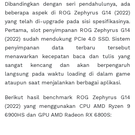
Berkat penggunaan hardware yang lebih
powerful, ROG Zephyrus G14 (2022) pun harus
dibekali dengan sistem pendingin yang lebih
canggih. Untuk itulah ASUS membekali laptop
gaming ini dengan sistem pendingin baru yang
memanfaatkan vapor chamber. Berbeda dengan
heatpipe, vapor chamber memiliki kemampuan
melepaskan panas secara langsung sehingga
sangat cocok untuk laptop dengan bodi ringkas
seperti ROG Zephyrus G14 (2022).
Agar transfer panas antara komponen dengan
vapor chamber berjalan secara optimal, ROG
Zephyrus G14 (2022) menggunakan liquid metal
sebagai thermal compound di CPU dan GPU