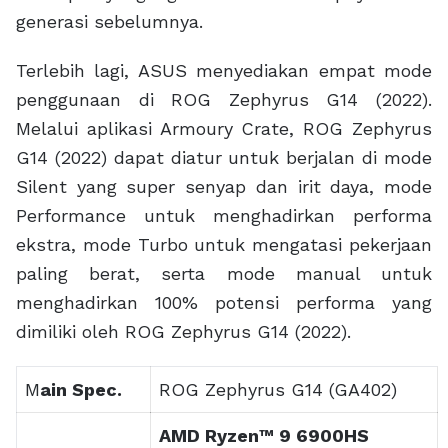
thread, 16MB cache, up to
4.9 GHz max boost)
CPU
AMD Ryzen™ 7 6800HS
Mobile Processor (8-core/16-
thread, 20MB cache, up to
4.7 GHz max boost)
Operating
Windows 11 Home
System
1x16GB
DDR5 4800MHz
Memory
2x8GB
DDR5 4800MHz
1TB M.2 NVMe™ PCIe®4.0 SSD