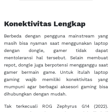
masih bisa nyaman saat menggunakan laptop
dengan dongle, gamer tidak dapat
mentoleransi hal tersebut. Selain membuat
repot, dongle juga berpotensi mengganggu saat
gamer bermain game. Untuk itulah laptop
gaming wajib memiliki konektivitas yang
mumpuni agar berbagai aksesori gaming bisa
dihubungkan dengan mudah.
Tak terkecuali ROG Zephyrus G14 (2022).
Laptop gaming terbaru tersbeut sudah dibekali
port yang sangat lengkap mulai dari USB 3.2
Gen2 Type-A untuk menghubungkan keyboard
atau mouse gaming, HDMI 2.0b untuk
menghubungkan laptop gaming ini ke monitor
tambahan, 3.5mm combo audio jack untuk