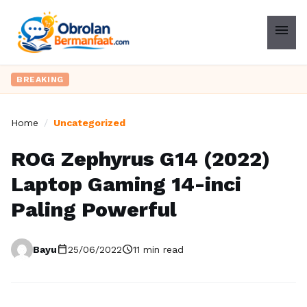
menu
Ingin upgra
BREAKING
Home
/
Uncategorized
ROG Zephyrus G14 (2022)
Laptop Gaming 14-inci
Paling Powerful
calendar_today
schedule
Bayu
25/06/2022
11 min read