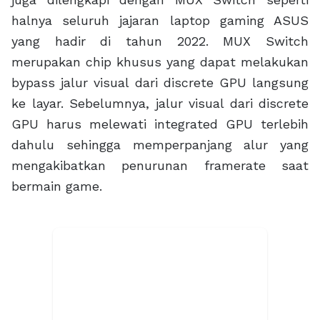
Berkat MUX Switch kini jalur visual bisa
dialihkan dari discrete GPU secara langsung ke
layar atau dialihkan ke integrated GPU. MUX
Switch memberikan peningkatan framerate
hingga 30% di game Rainbow Six Siege serta
sebesar 9% di berbagai judul game ternama
lainnya. Tidak hanya itu, MUX Switch juga
memberikan opsi kepada gamer untuk memilih
untuk mengaktifkan integrated GPU dan
menghemat baterai, atau memaksimalkan
performa dengan bergantung penuh pada
discrete GPU.
Dibandingkan dengan seri pendahulunya, ada