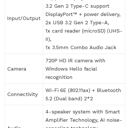
Dolby Atmos, Hi-
Res certification
Battery
76WHrs, 4S1P, 4-cell Li-ion
Dimension
31.2 x 22.7 x 1.95 ~ 1.95 cm
Weight
1.72 Kg
Colors
Eclipse Gray, Moonlight White
Rp28.999.000 (Ryzen™ 7/RX
6700S/144Hz/2x8GB
RAM/512GB SSD)
Rp30.999.000 (Ryzen™ 9/RX
6700S/144Hz/2x8GB
Price
RAM/512GB SSD)