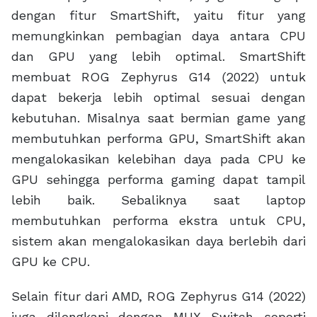
sistem akan mengalokasikan daya berlebih dari
GPU ke CPU.
Selain fitur dari AMD, ROG Zephyrus G14 (2022)
juga dilengkapi dengan MUX Switch seperti
halnya seluruh jajaran laptop gaming ASUS
yang hadir di tahun 2022. MUX Switch
merupakan chip khusus yang dapat melakukan
bypass jalur visual dari discrete GPU langsung
ke layar. Sebelumnya, jalur visual dari discrete
GPU harus melewati integrated GPU terlebih
dahulu sehingga memperpanjang alur yang
mengakibatkan penurunan framerate saat
bermain game.