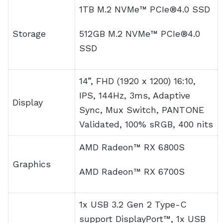
DisplayPort™ + power delivery,
Input/Output
2x USB 3.2 Gen 2 Type-A,
1x card reader (microSD) (UHS-
II),
1x 3.5mm Combo Audio Jack
720P HD IR camera with
Camera
Windows Hello facial
recognition
Wi-Fi 6E (802.11ax) + Bluetooth
Connectivity
5.2 (Dual band) 2*2
4-speaker system with Smart
Amplifier Technology, AI noise-
Audio
canceling technology,