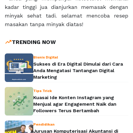
kadar tinggi jua dianjurkan memasak dengan
minyak sehat tadi. selamat mencoba resep
masakan tanpa minyak diatas!
trending_up
TRENDING NOW
Bisnis Digital
Sukses di Era Digital Dimulai dari Cara
Anda Mengatasi Tantangan Digital
Marketing
Tips Trick
Kuasai Ide Konten Instagram yang
Menjual agar Engagement Naik dan
Followers Terus Bertambah
Pendidikan
Jurusan Komputerisasi Akuntansi di