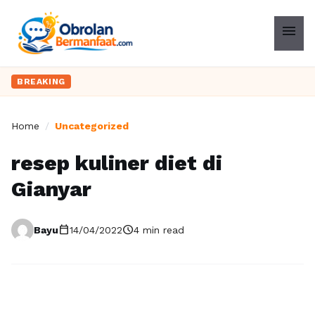
menu
BREAKING
Home
/
Uncategorized
resep kuliner diet di
Gianyar
calendar_today
schedule
Bayu
14/04/2022
4 min read