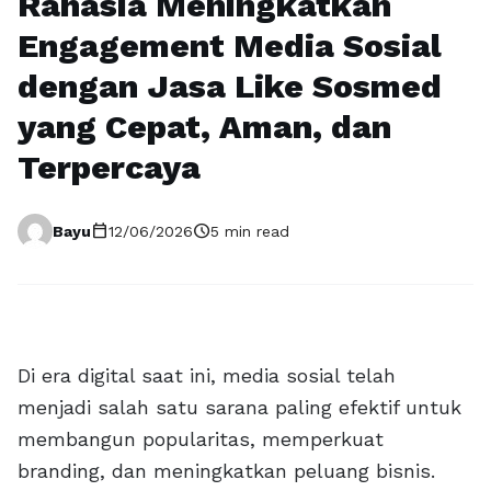
Rahasia Meningkatkan
Engagement Media Sosial
dengan Jasa Like Sosmed
yang Cepat, Aman, dan
Terpercaya
calendar_today
schedule
Bayu
12/06/2026
5 min read
Di era digital saat ini, media sosial telah
menjadi salah satu sarana paling efektif untuk
membangun popularitas, memperkuat
branding, dan meningkatkan peluang bisnis.