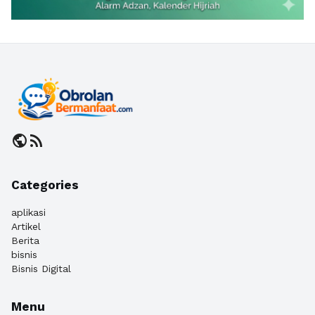
public
rss_feed
Categories
aplikasi
Artikel
Berita
bisnis
Bisnis Digital
Menu