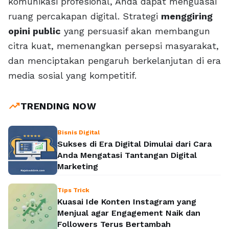
komunikasi profesional, Anda dapat menguasai
ruang percakapan digital. Strategi
menggiring
opini public
yang persuasif akan membangun
citra kuat, memenangkan persepsi masyarakat,
dan menciptakan pengaruh berkelanjutan di era
media sosial yang kompetitif.
trending_up
TRENDING NOW
Bisnis Digital
Sukses di Era Digital Dimulai dari Cara
Anda Mengatasi Tantangan Digital
Marketing
Tips Trick
Kuasai Ide Konten Instagram yang
Menjual agar Engagement Naik dan
Followers Terus Bertambah