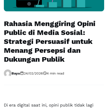
Rahasia Menggiring Opini
Public di Media Sosial:
Strategi Persuasif untuk
Menang Persepsi dan
Dukungan Publik
calendar_today
schedule
Bayu
24/02/2026
4 min read
Di era digital saat ini, opini publik tidak lagi