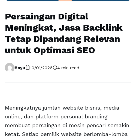
Persaingan Digital
Meningkat, Jasa Backlink
Tetap Dipandang Relevan
untuk Optimasi SEO
calendar_today
schedule
Bayu
10/01/2026
4 min read
Meningkatnya jumlah website bisnis, media
online, dan platform personal branding
membuat persaingan di mesin pencari semakin
ketat. Setiap pemilik website berlomba-lomba