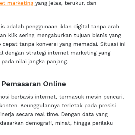
rnet marketing
yang jelas, terukur, dan
s adalah penggunaan iklan digital tanpa arah
dan klik sering mengaburkan tujuan bisnis yang
 cepat tanpa konversi yang memadai. Situasi ini
al dengan strategi internet marketing yang
pada nilai jangka panjang.
em Pemasaran Online
mosi berbasis internet, termasuk mesin pencari,
 konten. Keunggulannya terletak pada presisi
erja secara real time. Dengan data yang
dasarkan demografi, minat, hingga perilaku