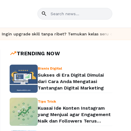
search
skill tanpa ribet? Temukan kelas seru dan materi lengkap hanya 
trending_up
TRENDING NOW
Bisnis Digital
Sukses di Era Digital Dimulai
dari Cara Anda Mengatasi
Tantangan Digital Marketing
Tips Trick
Kuasai Ide Konten Instagram
yang Menjual agar Engagement
Naik dan Followers Terus
Bertambah