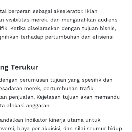
gital berperan sebagai akselerator. Iklan
n visibilitas merek, dan mengarahkan audiens
ifik. Ketika diselaraskan dengan tujuan bisnis,
nifikan terhadap pertumbuhan dan efisiensi
ng Terukur
i dengan perumusan tujuan yang spesifik dan
kesadaran merek, pertumbuhan trafik
katan penjualan. Kejelasan tujuan akan memandu
ta alokasi anggaran.
gandalkan indikator kinerja utama untuk
onversi, biaya per akuisisi, dan nilai seumur hidup