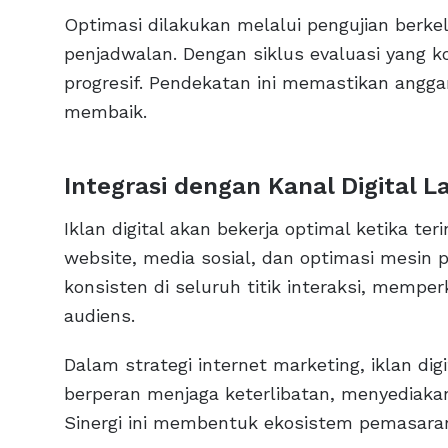
Optimasi dilakukan melalui pengujian berkel
penjadwalan. Dengan siklus evaluasi yang ko
progresif. Pendekatan ini memastikan anggar
membaik.
Integrasi dengan Kanal Digital L
Iklan digital akan bekerja optimal ketika teri
website, media sosial, dan optimasi mesin 
konsisten di seluruh titik interaksi, mem
audiens.
Dalam strategi internet marketing, iklan dig
berperan menjaga keterlibatan, menyediakan
Sinergi ini membentuk ekosistem pemasaran 