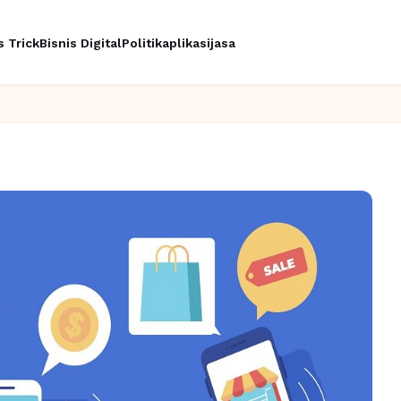
s Trick
Bisnis Digital
Politik
aplikasi
jasa
Ingin upgrade 