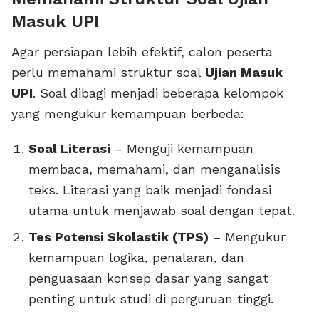
Masuk UPI
Agar persiapan lebih efektif, calon peserta
perlu memahami struktur soal
Ujian Masuk
UPI
. Soal dibagi menjadi beberapa kelompok
yang mengukur kemampuan berbeda:
Soal Literasi
– Menguji kemampuan
membaca, memahami, dan menganalisis
teks. Literasi yang baik menjadi fondasi
utama untuk menjawab soal dengan tepat.
Tes Potensi Skolastik (TPS)
– Mengukur
kemampuan logika, penalaran, dan
penguasaan konsep dasar yang sangat
penting untuk studi di perguruan tinggi.