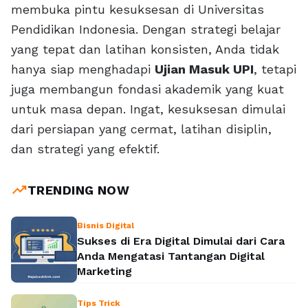
membuka pintu kesuksesan di Universitas
Pendidikan Indonesia. Dengan strategi belajar
yang tepat dan latihan konsisten, Anda tidak
hanya siap menghadapi
Ujian Masuk UPI
, tetapi
juga membangun fondasi akademik yang kuat
untuk masa depan. Ingat, kesuksesan dimulai
dari persiapan yang cermat, latihan disiplin,
dan strategi yang efektif.
trending_up
TRENDING NOW
Bisnis Digital
Sukses di Era Digital Dimulai dari Cara
Anda Mengatasi Tantangan Digital
Marketing
Tips Trick