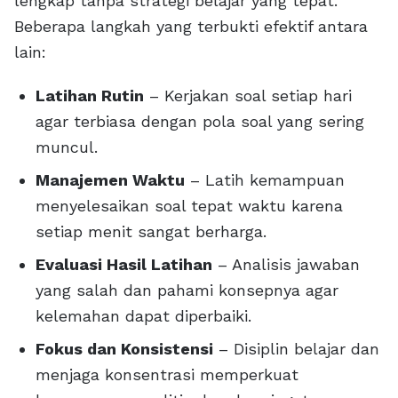
lengkap tanpa strategi belajar yang tepat.
Beberapa langkah yang terbukti efektif antara
lain:
Latihan Rutin
– Kerjakan soal setiap hari
agar terbiasa dengan pola soal yang sering
muncul.
Manajemen Waktu
– Latih kemampuan
menyelesaikan soal tepat waktu karena
setiap menit sangat berharga.
Evaluasi Hasil Latihan
– Analisis jawaban
yang salah dan pahami konsepnya agar
kelemahan dapat diperbaiki.
Fokus dan Konsistensi
– Disiplin belajar dan
menjaga konsentrasi memperkuat