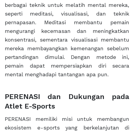
berbagai teknik untuk melatih mental mereka,
seperti meditasi, visualisasi, dan teknik
pernapasan. Meditasi membantu pemain
mengurangi kecemasan dan meningkatkan
konsentrasi, sementara visualisasi membantu
mereka membayangkan kemenangan sebelum
pertandingan dimulai. Dengan metode ini,
pemain dapat mempersiapkan diri secara
mental menghadapi tantangan apa pun.
PERENASI dan Dukungan pada
Atlet E-Sports
PERENASI memiliki misi untuk membangun
ekosistem e-sports yang berkelanjutan di