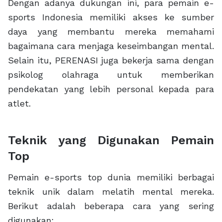
Dengan adanya dukungan ini, para pemain e-
sports Indonesia memiliki akses ke sumber
daya yang membantu mereka memahami
bagaimana cara menjaga keseimbangan mental.
Selain itu, PERENASI juga bekerja sama dengan
psikolog olahraga untuk memberikan
pendekatan yang lebih personal kepada para
atlet.
Teknik yang Digunakan Pemain
Top
Pemain e-sports top dunia memiliki berbagai
teknik unik dalam melatih mental mereka.
Berikut adalah beberapa cara yang sering
digunakan: