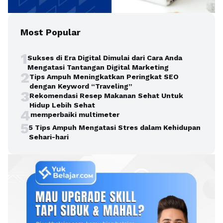
Most Popular
1
Sukses di Era Digital Dimulai dari Cara Anda
Mengatasi Tantangan Digital Marketing
2
Tips Ampuh Meningkatkan Peringkat SEO
dengan Keyword “Traveling”
3
Rekomendasi Resep Makanan Sehat Untuk
Hidup Lebih Sehat
4
memperbaiki multimeter
5
5 Tips Ampuh Mengatasi Stres dalam Kehidupan
Sehari-hari