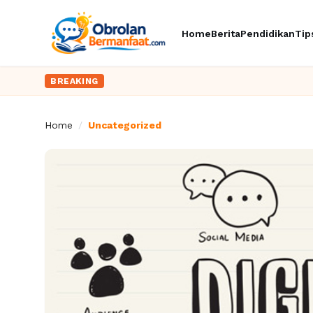
Home
Berita
Pendidikan
Tip
BREAKING
Home
/
Uncategorized