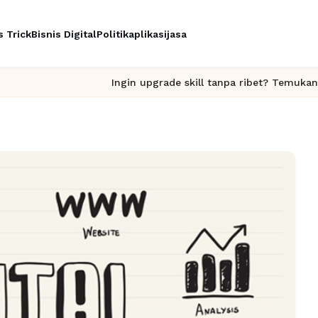
s Trick
Bisnis Digital
Politik
aplikasi
jasa
Ingin upgrade skill tanpa ribet? Temukan kelas seru da