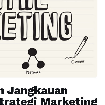
 Jangkauan
trategi Marketing