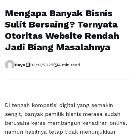
Mengapa Banyak Bisnis
Sulit Bersaing? Ternyata
Otoritas Website Rendah
Jadi Biang Masalahnya
calendar_today
schedule
Bayu
03/12/2025
4 min read
Di tengah kompetisi digital yang semakin
sengit, banyak pemilik bisnis merasa sudah
berusaha keras membangun kehadiran online,
namun hasilnya tetap tidak menunjukkan