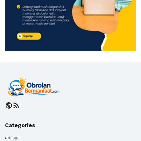
public
rss_feed
Categories
aplikasi