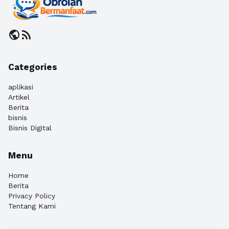
public
rss_feed
Categories
aplikasi
Artikel
Berita
bisnis
Bisnis Digital
Menu
Home
Berita
Privacy Policy
Tentang Kami