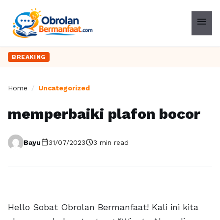
menu
BREAKING
Home
/
Uncategorized
memperbaiki plafon bocor
calendar_today
schedule
Bayu
31/07/2023
3 min read
Hello Sobat Obrolan Bermanfaat! Kali ini kita